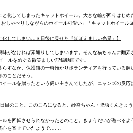
ェと化してしまったキャットホイール。大きな輪が回りはじめ
、「おしゃべりしながらのホイール可愛い」「キャットホイール
と化してしまい…３日後に見せた『ほほえましい光景』】
味がなければ素通りしてしまいます。そんな猫ちゃんに翻弄され
ットホイールをめぐる微笑ましい記録動画です。
暮らすなか、保護猫の一時預かりボランティアを行っている飼
春のことだそう。
ホイールを贈ったという飼い主さんでしたが、ニャンズの反応
3日目のこと。このころになると、紗崙ちゃん・陸珸くんきょ
イールを回転させられなかったとのこと。きょうだいが遊べるよ
関心を寄せていたようで……。