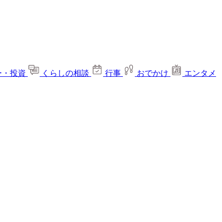
ー・投資
くらしの相談
行事
おでかけ
エンタメ