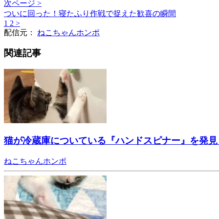
次ページ >
ついに回った！寝たふり作戦で捉えた歓喜の瞬間
1
2
>
配信元：
ねこちゃんホンポ
関連記事
猫が冷蔵庫についている『ハンドスピナー』を発見
ねこちゃんホンポ