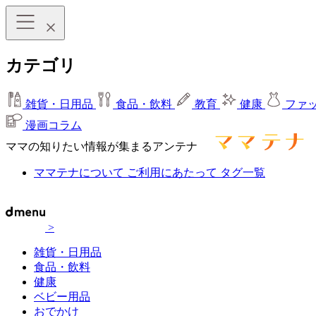
カテゴリ
雑貨・日用品
食品・飲料
教育
健康
ファ
漫画コラム
ママの知りたい情報が集まるアンテナ
ママテナについて
ご利用にあたって
タグ一覧
>
雑貨・日用品
食品・飲料
健康
ベビー用品
おでかけ