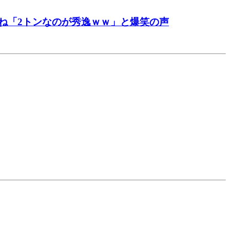
ね「2トンなのが秀逸ｗｗ」と爆笑の声