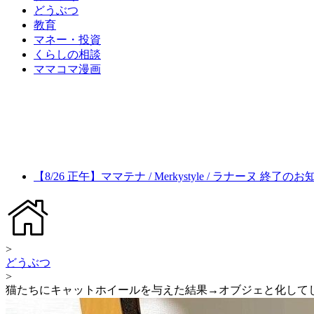
どうぶつ
教育
マネー・投資
くらしの相談
ママコマ漫画
【8/26 正午】ママテナ / Merkystyle / ラナーヌ 終了の
>
どうぶつ
>
猫たちにキャットホイールを与えた結果→オブジェと化して