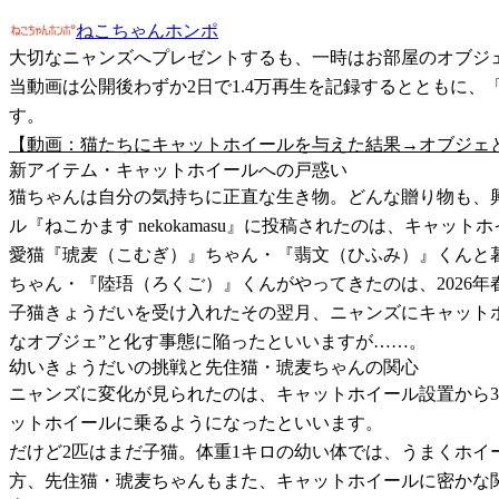
ねこちゃんホンポ
大切なニャンズへプレゼントするも、一時はお部屋のオブジ
当動画は公開後わずか2日で1.4万再生を記録するとともに
す。
【動画：猫たちにキャットホイールを与えた結果→オブジェ
新アイテム・キャットホイールへの戸惑い
猫ちゃんは自分の気持ちに正直な生き物。どんな贈り物も、興
ル『ねこかます nekokamasu』に投稿されたのは、キャ
愛猫『琥麦（こむぎ）』ちゃん・『翡文（ひふみ）』くんと
ちゃん・『陸珸（ろくご）』くんがやってきたのは、2026年
子猫きょうだいを受け入れたその翌月、ニャンズにキャット
なオブジェ”と化す事態に陥ったといいますが……。
幼いきょうだいの挑戦と先住猫・琥麦ちゃんの関心
ニャンズに変化が見られたのは、キャットホイール設置から
ットホイールに乗るようになったといいます。
だけど2匹はまだ子猫。体重1キロの幼い体では、うまくホ
方、先住猫・琥麦ちゃんもまた、キャットホイールに密かな