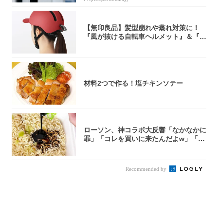
【無印良品】髪型崩れや蒸れ対策に！
『風が抜ける自転車ヘルメット』＆『2
0型自転車...
材料2つで作る！塩チキンソテー
ローソン、神コラボ大反響「なかなかに
罪」「コレを買いに来たんだよw」「３
件まわっ...
Recommended by