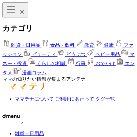
カテゴリ
雑貨・日用品
食品・飲料
教育
健康
ファ
ッション
ビューティ
どうぶつ
ベビー用品
マ
ネー・投資
くらしの相談
行事
おでかけ
エン
タメ
漫画コラム
ママの知りたい情報が集まるアンテナ
ママテナについて
ご利用にあたって
タグ一覧
>
雑貨・日用品