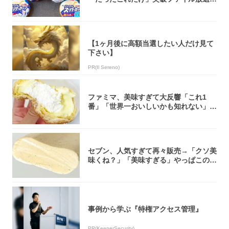
大注目！...
【1ヶ月後に高額当選したい人だけ見て
下さい】
PR(Il Sereno)
ファミマ、美味すぎて大反響「これ1
番」「世界一おいしいかも知れない」
「飲めそう」
セブン、人気すぎて再々販売→「クソ美
味くね？」「美味すぎる」やっぱこのク
オリティ...
事例から学ぶ『特権アクセス管理』
PR(KeeperSecurity)