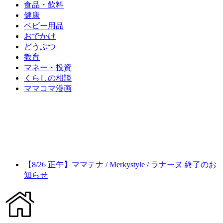
食品・飲料
健康
ベビー用品
おでかけ
どうぶつ
教育
マネー・投資
くらしの相談
ママコマ漫画
【8/26 正午】ママテナ / Merkystyle / ラナーヌ 終了のお
知らせ