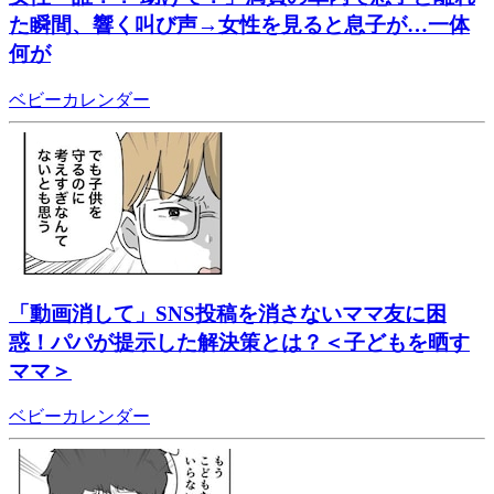
た瞬間、響く叫び声→女性を見ると息子が…一体
何が
ベビーカレンダー
「動画消して」SNS投稿を消さないママ友に困
惑！パパが提示した解決策とは？＜子どもを晒す
ママ＞
ベビーカレンダー