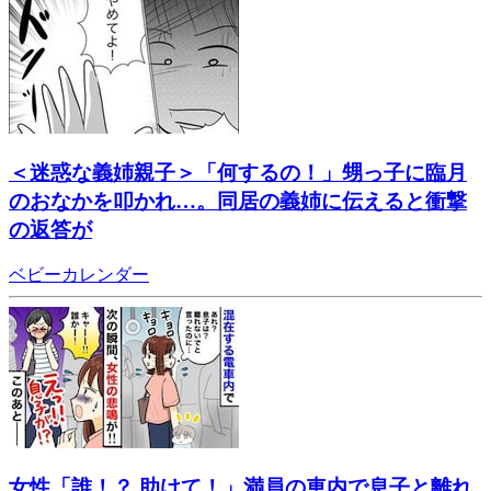
＜迷惑な義姉親子＞「何するの！」甥っ子に臨月
のおなかを叩かれ…。同居の義姉に伝えると衝撃
の返答が
ベビーカレンダー
女性「誰！？ 助けて！」満員の車内で息子と離れ