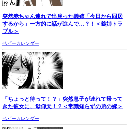
突然赤ちゃん連れで出戻った義姉「今日から同居
するから」一方的に話が進んで…？！＜義姉トラ
ブル＞
ベビーカレンダー
「ちょっと待って！？」突然息子が連れて帰って
きた彼女に、母仰天！？＜常識知らずの弟の嫁＞
ベビーカレンダー