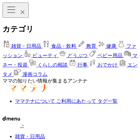
カテゴリ
雑貨・日用品
食品・飲料
教育
健康
ファ
ッション
ビューティ
どうぶつ
ベビー用品
マ
ネー・投資
くらしの相談
行事
おでかけ
エン
タメ
漫画コラム
ママの知りたい情報が集まるアンテナ
ママテナについて
ご利用にあたって
タグ一覧
>
雑貨・日用品