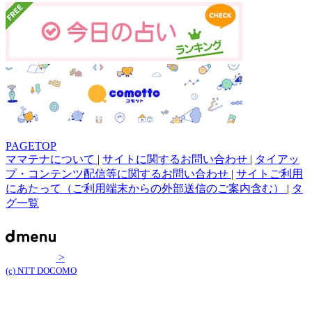
PAGETOP
ママテナについて
|
サイトに関するお問い合わせ
|
タイアッ
プ・コンテンツ配信等に関するお問い合わせ
|
サイトご利用
にあたって（ご利用端末からの外部送信のご案内含む）
|
タ
グ一覧
>
(c) NTT DOCOMO