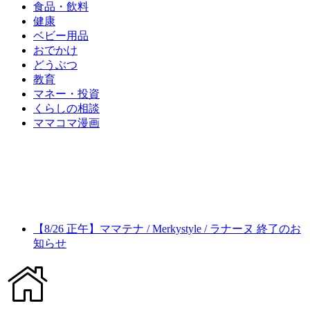
食品・飲料
健康
ベビー用品
おでかけ
どうぶつ
教育
マネー・投資
くらしの相談
ママコマ漫画
【8/26 正午】ママテナ / Merkystyle / ラナーヌ 終了のお
知らせ