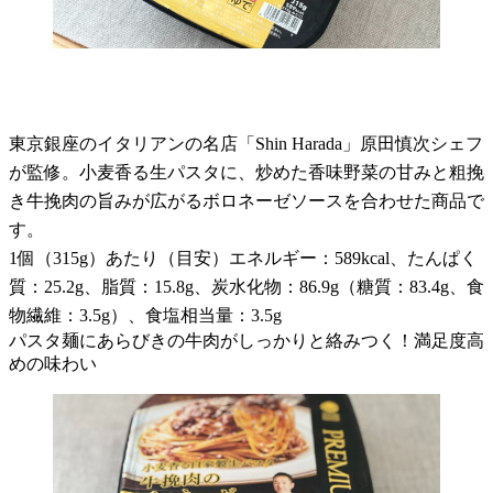
東京銀座のイタリアンの名店「Shin Harada」原田慎次シェフ
が監修。小麦香る生パスタに、炒めた香味野菜の甘みと粗挽
き牛挽肉の旨みが広がるボロネーゼソースを合わせた商品で
す。
1個（315g）あたり（目安）エネルギー：589kcal、たんぱく
質：25.2g、脂質：15.8g、炭水化物：86.9g（糖質：83.4g、食
物繊維：3.5g）、食塩相当量：3.5g
パスタ麺にあらびきの牛肉がしっかりと絡みつく！満足度高
めの味わい