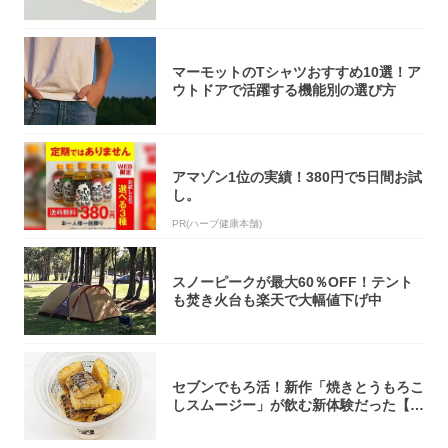
オリティ...
マーモットのTシャツおすすめ10選！ア
ウトドアで活躍する機能別の選び方
アマゾン1位の実績！380円で5日間お試
し。
PR(ハーブ健康本舗)
スノーピークが最大60％OFF！テント
も焚き火台も楽天で大幅値下げ中
セブンでもろ活！新作「焼きとうもろこ
しスムージー」が飲む新体験だった【東
京の一部...