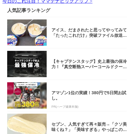
今日のこれ注目！ママテナピックアップ >
人気記事ランキング
アイス、だまされたと思ってやってみて
「たったこれだけ」突破ファイル放送で
大注目！...
【キャプテンスタッグ】史上最強の保冷
力！『真空断熱スーパーコールドクーラ
ーボック...
アマゾン1位の実績！380円で5日間お試
し。
PR(ハーブ健康本舗)
セブン、人気すぎて再々販売→「クソ美
味くね？」「美味すぎる」やっぱこのク