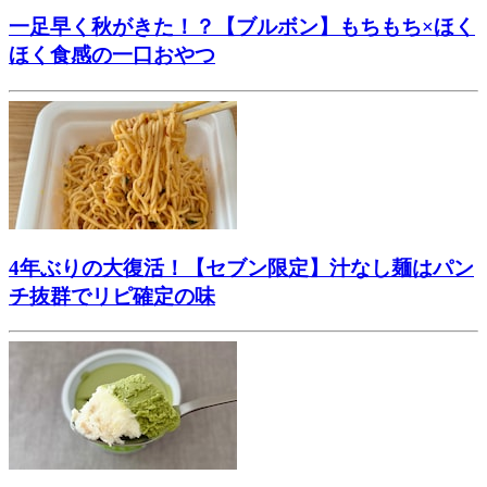
一足早く秋がきた！？【ブルボン】もちもち×ほく
ほく食感の一口おやつ
4年ぶりの大復活！【セブン限定】汁なし麺はパン
チ抜群でリピ確定の味