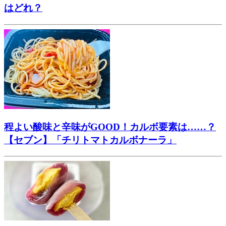
はどれ？
程よい酸味と辛味がGOOD！カルボ要素は……？
【セブン】「チリトマトカルボナーラ」