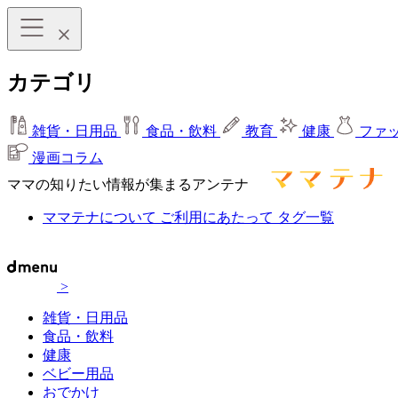
カテゴリ
雑貨・日用品
食品・飲料
教育
健康
ファ
漫画コラム
ママの知りたい情報が集まるアンテナ
ママテナについて
ご利用にあたって
タグ一覧
>
雑貨・日用品
食品・飲料
健康
ベビー用品
おでかけ