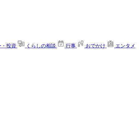
ー・投資
くらしの相談
行事
おでかけ
エンタメ