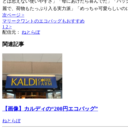
とは思えない使いやすさ」「母にあげたら喜んでた」「バッ
麗で、荷物もたっぷり入る実力派」「めっちゃ可愛らしいの
次ページ >
マリークワントのエコバッグもおすすめ
1
2
>
配信元：
ねとらぼ
関連記事
【画像】カルディの“200円エコバッグ”
ねとらぼ