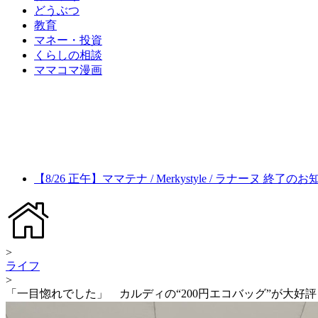
どうぶつ
教育
マネー・投資
くらしの相談
ママコマ漫画
【8/26 正午】ママテナ / Merkystyle / ラナーヌ 終了の
>
ライフ
>
「一目惚れでした」 カルディの“200円エコバッグ”が大好