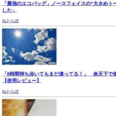
「最強のエコバッグ」ノースフェイスの“大きめト
した」
ねとらぼ
「8時間持ち歩いてもまだ凍ってる！」 炎天下で
【使用レビュー】
ねとらぼ