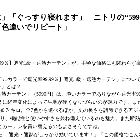
」「ぐっすり寝れます」 ニトリの“599
「色違いでリピート」
99％】遮光1級・遮熱カーテン」が、手頃な価格にも関わらず
カラーで遮光率99.99％】遮光1級・遮熱カーテン」につい
ン」とは？
熱カーテン」（5990円）は、淡いカラーでありながら遮光率9
うに経年変化によって生地が硬くなりづらいのが魅力です。ま
ーズは約0.74キロ。全7色から選べるほか、丈の長さを調節でき
り、機能性と使いやすさを兼ね備えているのも魅力。また断熱効
てカーテンを買い替えるのもよさそうですね。
！ 遮光・遮熱がしっかり効いています！」「この価格でこん