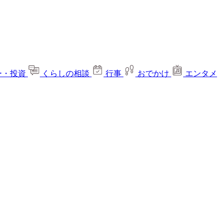
ー・投資
くらしの相談
行事
おでかけ
エンタメ