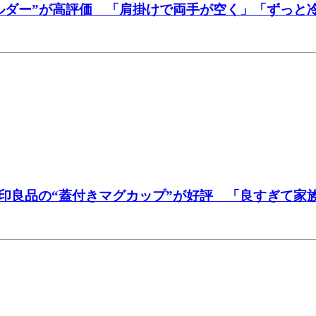
ルダー”が高評価 「肩掛けで両手が空く」「ずっと
印良品の“蓋付きマグカップ”が好評 「良すぎて家