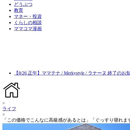
どうぶつ
教育
マネー・投資
くらしの相談
ママコマ漫画
【8/26 正午】ママテナ / Merkystyle / ラナーヌ 終了の
>
ライフ
>
「この価格でこんなに高級感があるとは」「ぐっすり寝れます