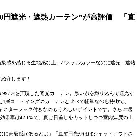
0円遮光・遮熱カーテン”が高評価 「直
高級感を感じる生地感な上、パステルカラーなのに遮光・遮熱
て紹介します！
9.997％を実現した遮光カーテン。黒い糸を織り込んで遮光す
た4層コーティングのカーテンと比べて軽量なのも特徴で、
るアジャスターフック付きなのもうれしいポイントです。さらに遮
果率は42.1％で、夏は日差しをカットしつつ室内温度の上
なに高級感があるとは」「直射日光がほぼシャットアウトさ