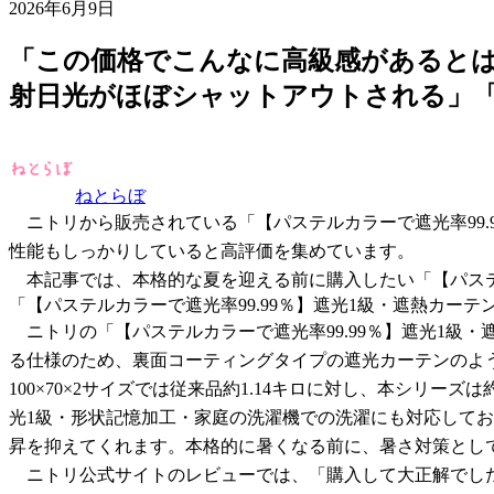
2026年6月9日
「この価格でこんなに高級感があるとは
射日光がほぼシャットアウトされる」
ねとらぼ
ニトリから販売されている「【パステルカラーで遮光率99.
性能もしっかりしていると高評価を集めています。
本記事では、本格的な夏を迎える前に購入したい「【パステル
「【パステルカラーで遮光率99.99％】遮光1級・遮熱カーテ
ニトリの「【パステルカラーで遮光率99.99％】遮光1級・遮
る仕様のため、裏面コーティングタイプの遮光カーテンのよ
100×70×2サイズでは従来品約1.14キロに対し、本シリ
光1級・形状記憶加工・家庭の洗濯機での洗濯にも対応してお
昇を抑えてくれます。本格的に暑くなる前に、暑さ対策とし
ニトリ公式サイトのレビューでは、「購入して大正解でした