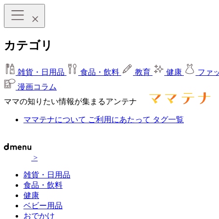
カテゴリ
雑貨・日用品
食品・飲料
教育
健康
ファ
漫画コラム
ママの知りたい情報が集まるアンテナ
ママテナについて
ご利用にあたって
タグ一覧
>
雑貨・日用品
食品・飲料
健康
ベビー用品
おでかけ