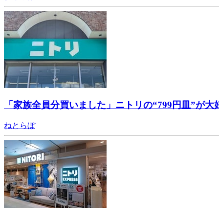
「家族全員分買いました」ニトリの“799円皿”が
ねとらぼ