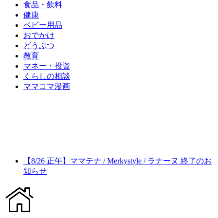
食品・飲料
健康
ベビー用品
おでかけ
どうぶつ
教育
マネー・投資
くらしの相談
ママコマ漫画
【8/26 正午】ママテナ / Merkystyle / ラナーヌ 終了のお
知らせ