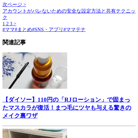
次ページ >
アカウントがバレないための安全な設定方法と共有テクニッ
ク
1
2
3
>
#
ママ
#
まとめ
#
SNS・アプリ
#
ママテナ
関連記事
【ダイソー】110円の「RJローション」で固まっ
たマスカラが復活！まつ毛にツヤも与える驚きの
メイク裏ワザ