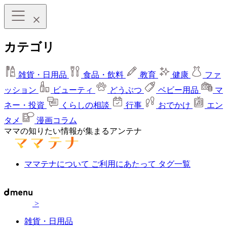
カテゴリ
雑貨・日用品
食品・飲料
教育
健康
ファ
ッション
ビューティ
どうぶつ
ベビー用品
マ
ネー・投資
くらしの相談
行事
おでかけ
エン
タメ
漫画コラム
ママの知りたい情報が集まるアンテナ
ママテナについて
ご利用にあたって
タグ一覧
>
雑貨・日用品