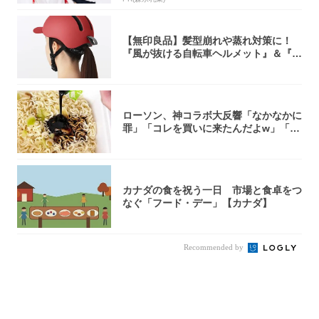
【無印良品】髪型崩れや蒸れ対策に！
『風が抜ける自転車ヘルメット』＆『2
0型自転車...
ローソン、神コラボ大反響「なかなかに
罪」「コレを買いに来たんだよw」「３
件まわっ...
カナダの食を祝う一日 市場と食卓をつ
なぐ「フード・デー」【カナダ】
Recommended by