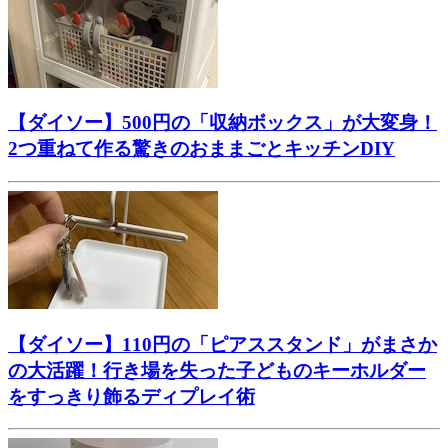
【ダイソー】500円の「収納ボックス」が大変身！
2つ重ねて作る驚きのおままごとキッチンDIY
【ダイソー】110円の「ピアススタンド」がまさか
の大活躍！行き場を失った子どものキーホルダー
をすっきり飾るディプレイ術