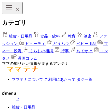
カテゴリ
雑貨・日用品
食品・飲料
教育
健康
ファ
ッション
ビューティ
どうぶつ
ベビー用品
マ
ネー・投資
くらしの相談
行事
おでかけ
エン
タメ
漫画コラム
ママの知りたい情報が集まるアンテナ
ママテナについて
ご利用にあたって
タグ一覧
>
雑貨・日用品