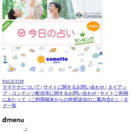
PAGETOP
ママテナについて
|
サイトに関するお問い合わせ
|
タイアッ
プ・コンテンツ配信等に関するお問い合わせ
|
サイトご利用
にあたって（ご利用端末からの外部送信のご案内含む）
|
タ
グ一覧
>