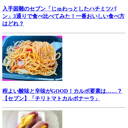
入手困難のセブン「じゅわっとしたハチミツパ
ン」3通りで食べ比べてみた！一番おいしい食べ方
はどれ？
程よい酸味と辛味がGOOD！カルボ要素は……？
【セブン】「チリトマトカルボナーラ」