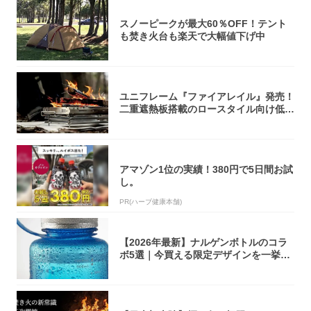
スノーピークが最大60％OFF！テント
も焚き火台も楽天で大幅値下げ中
ユニフレーム『ファイアレイル』発売！
二重遮熱板搭載のロースタイル向け低型
焚き火台
アマゾン1位の実績！380円で5日間お試
し。
PR(ハーブ健康本舗)
【2026年最新】ナルゲンボトルのコラ
ボ5選｜今買える限定デザインを一挙紹
介！