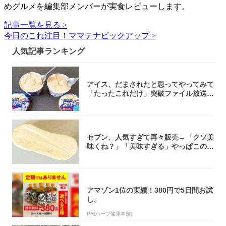
めグルメを編集部メンバーが実食レビューします。
記事一覧を見る >
今日のこれ注目！ママテナピックアップ >
人気記事ランキング
アイス、だまされたと思ってやってみて
「たったこれだけ」突破ファイル放送で
大注目！...
セブン、人気すぎて再々販売→「クソ美
味くね？」「美味すぎる」やっぱこのク
オリティ...
アマゾン1位の実績！380円で5日間お試
し。
PR(ハーブ健康本舗)