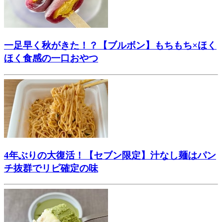
一足早く秋がきた！？【ブルボン】もちもち×ほく
ほく食感の一口おやつ
4年ぶりの大復活！【セブン限定】汁なし麺はパン
チ抜群でリピ確定の味