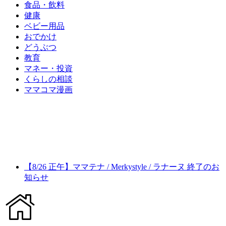
食品・飲料
健康
ベビー用品
おでかけ
どうぶつ
教育
マネー・投資
くらしの相談
ママコマ漫画
【8/26 正午】ママテナ / Merkystyle / ラナーヌ 終了のお
知らせ