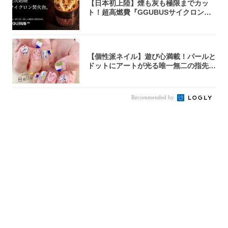
【日本初上陸】煙も灰も極限までカッ
ト！超高燃費『GGUBUSサイクロン焚
火台』が...
【個性派ネイル】遊び心満載！パールと
ドットにアートが光る唯一無二の指先が
完成！
Recommended by