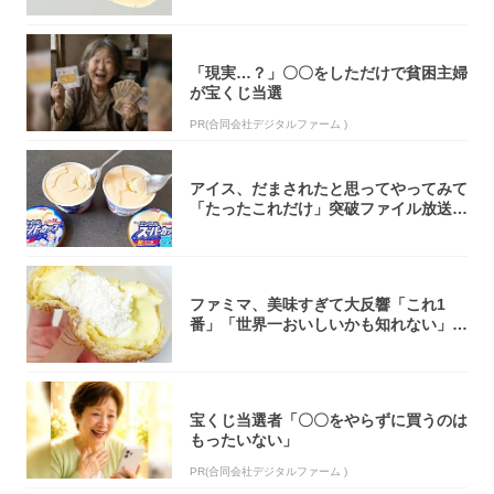
「現実…？」〇〇をしただけで貧困主婦
が宝くじ当選
PR(合同会社デジタルファーム )
アイス、だまされたと思ってやってみて
「たったこれだけ」突破ファイル放送で
大注目！...
ファミマ、美味すぎて大反響「これ1
番」「世界一おいしいかも知れない」
「飲めそう」
宝くじ当選者「〇〇をやらずに買うのは
もったいない」
PR(合同会社デジタルファーム )