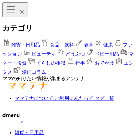
カテゴリ
雑貨・日用品
食品・飲料
教育
健康
ファ
ッション
ビューティ
どうぶつ
ベビー用品
マ
ネー・投資
くらしの相談
行事
おでかけ
エン
タメ
漫画コラム
ママの知りたい情報が集まるアンテナ
ママテナについて
ご利用にあたって
タグ一覧
>
雑貨・日用品