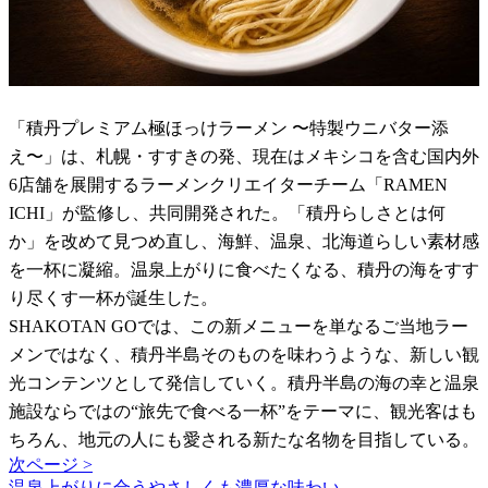
「積丹プレミアム極ほっけラーメン 〜特製ウニバター添
え〜」は、札幌・すすきの発、現在はメキシコを含む国内外
6店舗を展開するラーメンクリエイターチーム「RAMEN
ICHI」が監修し、共同開発された。「積丹らしさとは何
か」を改めて見つめ直し、海鮮、温泉、北海道らしい素材感
を一杯に凝縮。温泉上がりに食べたくなる、積丹の海をすす
り尽くす一杯が誕生した。
SHAKOTAN GOでは、この新メニューを単なるご当地ラー
メンではなく、積丹半島そのものを味わうような、新しい観
光コンテンツとして発信していく。積丹半島の海の幸と温泉
施設ならではの“旅先で食べる一杯”をテーマに、観光客はも
ちろん、地元の人にも愛される新たな名物を目指している。
次ページ >
温泉上がりに合うやさしくも濃厚な味わい