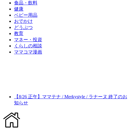
食品・飲料
健康
ベビー用品
おでかけ
どうぶつ
教育
マネー・投資
くらしの相談
ママコマ漫画
【8/26 正午】ママテナ / Merkystyle / ラナーヌ 終了のお
知らせ