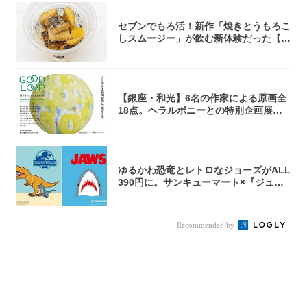
セブンでもろ活！新作「焼きとうもろこ
しスムージー」が飲む新体験だった【東
京の一部...
【銀座・和光】6名の作家による原画全
18点。ヘラルボニーとの特別企画展「G
OOD...
ゆるかわ恐竜とレトロなジョーズがALL
390円に。サンキューマート×『ジュラ
シッ...
Recommended by