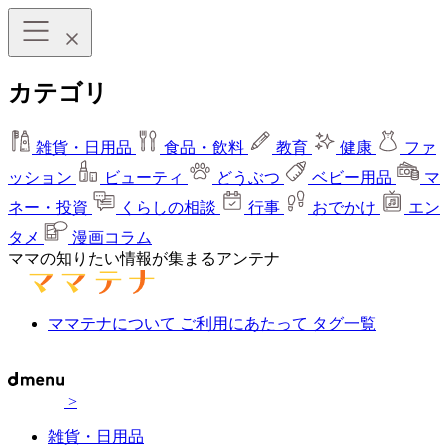
カテゴリ
雑貨・日用品
食品・飲料
教育
健康
ファ
ッション
ビューティ
どうぶつ
ベビー用品
マ
ネー・投資
くらしの相談
行事
おでかけ
エン
タメ
漫画コラム
ママの知りたい情報が集まるアンテナ
ママテナについて
ご利用にあたって
タグ一覧
>
雑貨・日用品