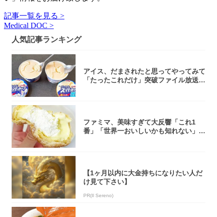
記事一覧を見る >
Medical DOC >
人気記事ランキング
アイス、だまされたと思ってやってみて
「たったこれだけ」突破ファイル放送で
大注目！...
ファミマ、美味すぎて大反響「これ1
番」「世界一おいしいかも知れない」
「飲めそう」
【1ヶ月以内に大金持ちになりたい人だ
け見て下さい】
PR(Il Sereno)