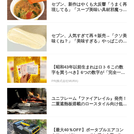
セブン、新作はやくも大反響「うまく再
現してる」「スープ美味い具材邪魔って
くらい美...
セブン、人気すぎて再々販売→「クソ美
味くね？」「美味すぎる」やっぱこのク
オリティ...
【昭和43年以前生まれはロト６この数
字を買うべき】6つの数字が「完全一
致」する方...
PR(株式会社MURA)
ユニフレーム『ファイアレイル』発売！
二重遮熱板搭載のロースタイル向け低型
焚き火台
【最大40％OFF】ポータブルエアコン