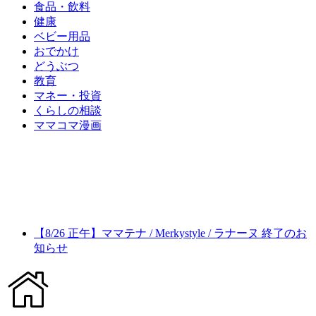
食品・飲料
健康
ベビー用品
おでかけ
どうぶつ
教育
マネー・投資
くらしの相談
ママコマ漫画
【8/26 正午】ママテナ / Merkystyle / ラナーヌ 終了のお
知らせ