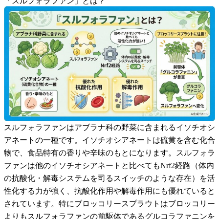
「スルフォラファン」とは？
スルフォラファンはアブラナ科の野菜に含まれるイソチオシ
アネートの一種です。イソチオシアネートは硫黄を含む化合
物で、食品特有の香りや辛味のもとになります。スルフォラ
ファンは他のイソチオシアネートと比べてもNrf2経路（体内
の抗酸化・解毒システムを司るスイッチのような存在）を活
性化する力が強く、抗酸化作用や解毒作用にも優れていると
されています。特にブロッコリースプラウトはブロッコリー
よりもスルフォラファンの前駆体であるグルコラファニンを