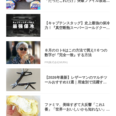
「たったこれだけ」突破ファイル放送で
大注目！...
【キャプテンスタッグ】史上最強の保冷
力！『真空断熱スーパーコールドクーラ
ーボック...
８月のロト6はこの方法で買え!!６つの
数字が『完全一致』する方法
PR(株式会社MURA)
【2026年最新】レザーマンのマルチツ
ールおすすめ11選｜用途別で活躍する
モデル...
ファミマ、美味すぎて大反響「これ1
番」「世界一おいしいかも知れない」
「飲めそう」