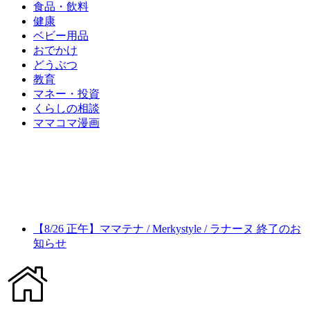
食品・飲料
健康
ベビー用品
おでかけ
どうぶつ
教育
マネー・投資
くらしの相談
ママコマ漫画
【8/26 正午】ママテナ / Merkystyle / ラナーヌ 終了のお
知らせ