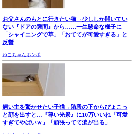
お父さんのもとに行きたい猫→少ししか開いてい
ない『ドアの隙間』から……一生懸命な様子に
「シャイニングで草」「おててが可愛すぎる」と
反響
ねこちゃんホンポ
飼い主を驚かせたい子猫→階段の下からぴょこっ
と顔を出すと…『尊い光景』に10万いいね「可愛
すぎてやばいｗ」「頑張ってて涙が出る」