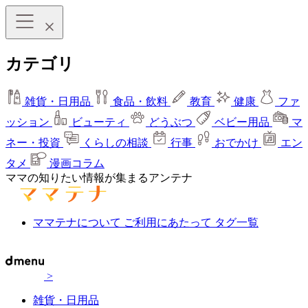
カテゴリ
雑貨・日用品
食品・飲料
教育
健康
ファ
ッション
ビューティ
どうぶつ
ベビー用品
マ
ネー・投資
くらしの相談
行事
おでかけ
エン
タメ
漫画コラム
ママの知りたい情報が集まるアンテナ
ママテナについて
ご利用にあたって
タグ一覧
>
雑貨・日用品