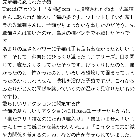
先輩猫に怒られた子猫
Threadsアカウント「友和@com」に投稿されたのは、先輩猫
さんに怒られた新入り子猫の姿です。ウトウトしていた茶ト
ラの先輩猫さんに、子猫がちょっかいを出したのだそう。先
輩猫さんは驚いたのか、高速の猫パンチで応戦したそうで
す。
あまりの速さとパワーに子猫は手も足も出なかったといいま
す。そして、仰向けにひっくり返ったままフリーズ。目を閉
じて、寝たふりをしていたそうです。びっくりしたのと、痛
かったのと、怖かったのと、いろいろ経験して固まってしま
ったのかもしれません。洗礼を浴びた子猫ですが、これから
ふたりがどんな関係を築いていくのか温かく見守りたいもの
ですね。
愛らしいリアクションに悶絶する声
子猫の愛らしいリアクションにThreadsユーザーたちからは
「寝たフリ！猫なのにたぬき寝入り」「僕はいません！いま
せんよーって感じかな笑かわいいねぇ」「こうやって力加減
や力関係を覚えるのよね」などの声が寄せられていました。