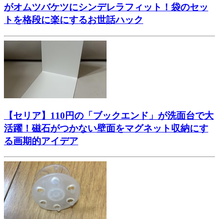
がオムツバケツにシンデレラフィット！袋のセッ
トを格段に楽にするお世話ハック
【セリア】110円の「ブックエンド」が洗面台で大
活躍！磁石がつかない壁面をマグネット収納にす
る画期的アイデア