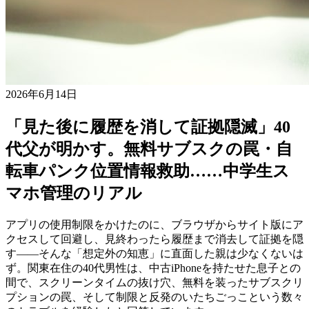
2026年6月14日
「見た後に履歴を消して証拠隠滅」40
代父が明かす。無料サブスクの罠・自
転車パンク位置情報救助……中学生ス
マホ管理のリアル
アプリの使用制限をかけたのに、ブラウザからサイト版にア
クセスして回避し、見終わったら履歴まで消去して証拠を隠
す——そんな「想定外の知恵」に直面した親は少なくないは
ず。関東在住の40代男性は、中古iPhoneを持たせた息子との
間で、スクリーンタイムの抜け穴、無料を装ったサブスクリ
プションの罠、そして制限と反発のいたちごっこという数々