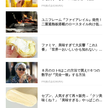
致」する方...
PR(株式会社MURA)
ユニフレーム『ファイアレイル』発売！
二重遮熱板搭載のロースタイル向け低型
焚き火台
ファミマ、美味すぎて大反響「これ1
番」「世界一おいしいかも知れない」
「飲めそう」
８月のロト6はこの方法で買え!!６つの
数字が『完全一致』する方法
PR(株式会社MURA)
セブン、人気すぎて再々販売→「クソ美
味くね？」「美味すぎる」やっぱこのク
オリティ...