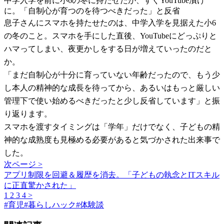
中学入学を前に小6の冬に持たせたが、すぐYouTube漬け
に。「自制心が育つのを待つべきだった」と反省
息子さんにスマホを持たせたのは、中学入学を見据えた小6
の冬のこと。スマホを手にした直後、YouTubeにどっぷりと
ハマってしまい、夜更かしをする日が増えていったのだと
か。
「まだ自制心が十分に育っていない年齢だったので、もう少
し本人の精神的な成長を待ってから、あるいはもっと厳しい
管理下で使い始めるべきだったと少し反省しています」と振
り返ります。
スマホを渡すタイミングは「学年」だけでなく、子どもの精
神的な成熟度も見極める必要があると気づかされた出来事で
した。
次ページ >
アプリ制限を回避＆履歴を消去。「子どもの執念とITスキル
に正直驚かされた」
1
2
3
4
>
#
育児
#
暮らしハック
#
体験談