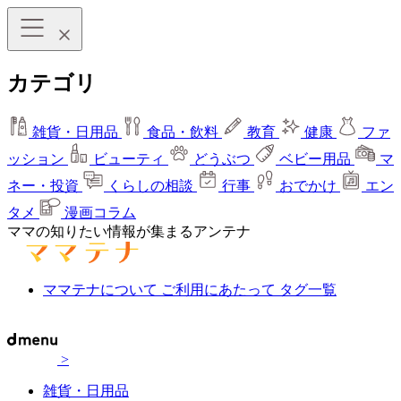
カテゴリ
雑貨・日用品
食品・飲料
教育
健康
ファ
ッション
ビューティ
どうぶつ
ベビー用品
マ
ネー・投資
くらしの相談
行事
おでかけ
エン
タメ
漫画コラム
ママの知りたい情報が集まるアンテナ
ママテナについて
ご利用にあたって
タグ一覧
>
雑貨・日用品