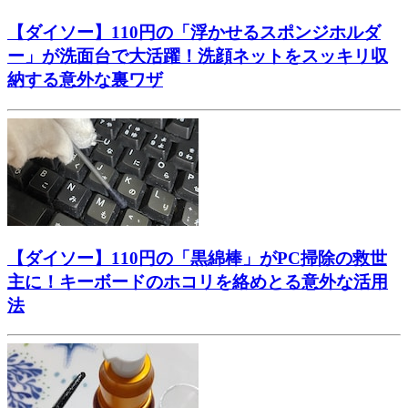
【ダイソー】110円の「浮かせるスポンジホルダ
ー」が洗面台で大活躍！洗顔ネットをスッキリ収
納する意外な裏ワザ
【ダイソー】110円の「黒綿棒」がPC掃除の救世
主に！キーボードのホコリを絡めとる意外な活用
法