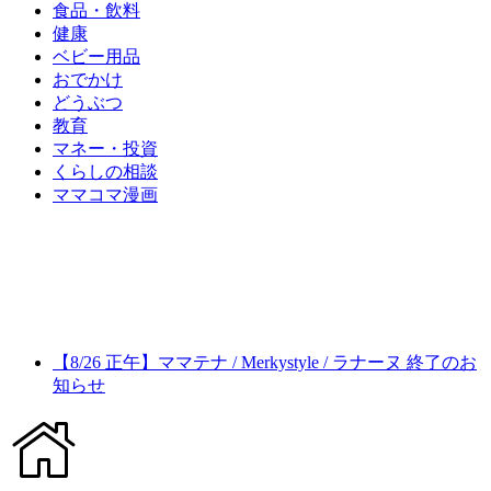
食品・飲料
健康
ベビー用品
おでかけ
どうぶつ
教育
マネー・投資
くらしの相談
ママコマ漫画
【8/26 正午】ママテナ / Merkystyle / ラナーヌ 終了のお
知らせ