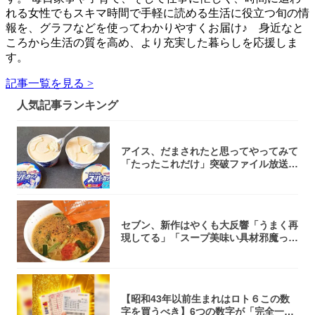
れる女性でもスキマ時間で手軽に読める生活に役立つ旬の情
報を、グラフなどを使ってわかりやすくお届け♪ 身近なと
ころから生活の質を高め、より充実した暮らしを応援しま
す。
記事一覧を見る >
人気記事ランキング
アイス、だまされたと思ってやってみて
「たったこれだけ」突破ファイル放送で
大注目！...
セブン、新作はやくも大反響「うまく再
現してる」「スープ美味い具材邪魔って
くらい美...
【昭和43年以前生まれはロト６この数
字を買うべき】6つの数字が「完全一