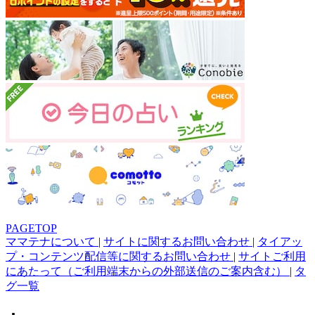
PAGETOP
ママテナについて
|
サイトに関するお問い合わせ
|
タイアッ
プ・コンテンツ配信等に関するお問い合わせ
|
サイトご利用
にあたって（ご利用端末からの外部送信のご案内含む）
|
タ
グ一覧