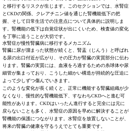
と移行するリスクが生じます。このセクションでは、水腎症
とCKDの関係、クレアチニン値を通じた腎機能低下の把
握、そして日常生活での注意点について具体的に説明しま
す。腎機能の低下は自覚症状が出にくいため、検査値の変化
を丁寧に追うことが大切です。
水腎症が慢性腎臓病に移行するメカニズム
腎臓に尿が溜まった状態が続くと、腎盂（じんう）と呼ばれ
る尿の出口付近が広がり、その圧力が腎臓の実質部分に伝わ
ります。腎臓の実質には、血液をろ過するための糸球体や尿
細管が集まっており、こうした細かい構造が持続的な圧迫に
よって少しずつ傷んでいきます。
このような変化が長く続くと、正常に機能する腎臓組織が少
なくなり、慢性的な腎機能低下、すなわちCKDへと進む可
能性があります。CKDはいったん進行すると完全には元に
戻らないことも多く、水腎症の原因を早めに解決することが
腎機能の保護につながります。水腎症を放置しないことが、
将来の腎臓の健康を守るうえでとても重要です。