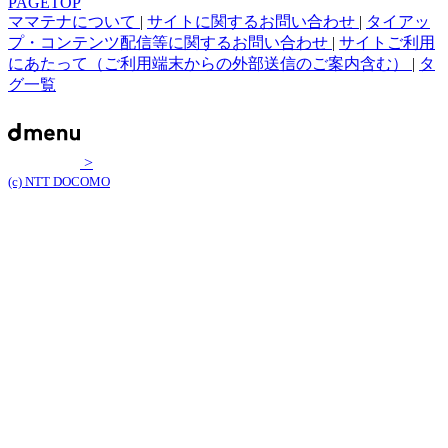
PAGETOP
ママテナについて
|
サイトに関するお問い合わせ
|
タイアッ
プ・コンテンツ配信等に関するお問い合わせ
|
サイトご利用
にあたって（ご利用端末からの外部送信のご案内含む）
|
タ
グ一覧
>
(c) NTT DOCOMO