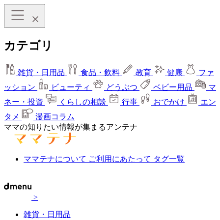
カテゴリ
雑貨・日用品
食品・飲料
教育
健康
ファ
ッション
ビューティ
どうぶつ
ベビー用品
マ
ネー・投資
くらしの相談
行事
おでかけ
エン
タメ
漫画コラム
ママの知りたい情報が集まるアンテナ
ママテナについて
ご利用にあたって
タグ一覧
>
雑貨・日用品