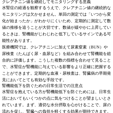
クレアチニン値を継続してモニタリングする意義
水腎症の経過を観察するうえで、クレアチニン値の継続的な
モニタリングは欠かせません。単回の測定では「いつから変
化が始まったか」がわかりにくいため、定期的に測定して数
値の推移を追うことが大切です。数値が緩やかに上昇してい
るときは、腎機能がじわじわと低下しているサインである可
能性があります。
医療機関では、クレアチニンに加えて尿素窒素（BUN）や
尿検査（たんぱく尿・血尿など）を組み合わせて腎機能を総
合的に評価します。こうした複数の指標を合わせて見ること
で、水腎症が腎機能に与えている影響をより正確に把握する
ことができます。定期的な血液・尿検査は、腎臓病の早期発
見においてとても有効な手段です。
腎機能低下を防ぐための日常生活での注意点
水腎症を抱えている方が腎機能低下を防ぐためには、日常生
活においてもいくつかの点に気をつけることが望ましいとさ
れています。まず、適切な水分摂取を心がけることで、尿の
流れを促し、腎臓への負担を軽くする効果が期待できます。