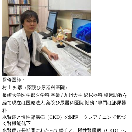
監修医師：
村上 知彦（薬院ひ尿器科医院）
長崎大学医学部医学科 卒業 / 九州大学 泌尿器科 臨床助教を
経て現在は医療法人 薬院ひ尿器科医院 勤務 / 専門は泌尿器
科
水腎症と慢性腎臓病（CKD）の関連｜クレアチニンで気づ
く腎機能低下
水腎症が長期間にわたって続くと、慢性腎臓病（CKD）へ