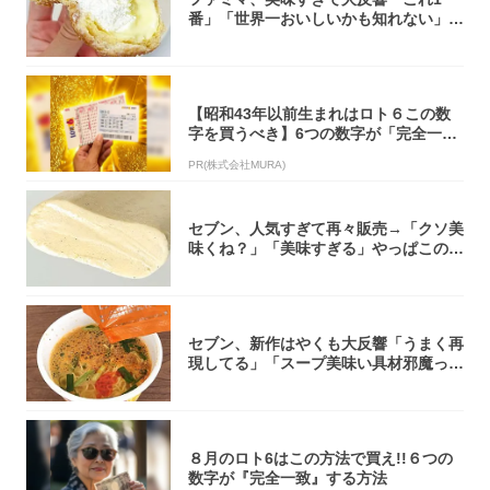
番」「世界一おいしいかも知れない」
「飲めそう」
【昭和43年以前生まれはロト６この数
字を買うべき】6つの数字が「完全一
致」する方...
PR(株式会社MURA)
セブン、人気すぎて再々販売→「クソ美
味くね？」「美味すぎる」やっぱこのク
オリティ...
セブン、新作はやくも大反響「うまく再
現してる」「スープ美味い具材邪魔って
くらい美...
８月のロト6はこの方法で買え!!６つの
数字が『完全一致』する方法