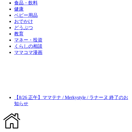
食品・飲料
健康
ベビー用品
おでかけ
どうぶつ
教育
マネー・投資
くらしの相談
ママコマ漫画
【8/26 正午】ママテナ / Merkystyle / ラナーヌ 終了のお
知らせ