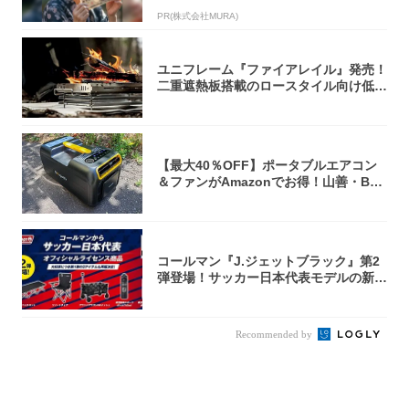
PR(株式会社MURA)
ユニフレーム『ファイアレイル』発売！
二重遮熱板搭載のロースタイル向け低型
焚き火台
【最大40％OFF】ポータブルエアコン
＆ファンがAmazonでお得！山善・Bo
u...
コールマン『J.ジェットブラック』第2
弾登場！サッカー日本代表モデルの新作
5アイ...
Recommended by