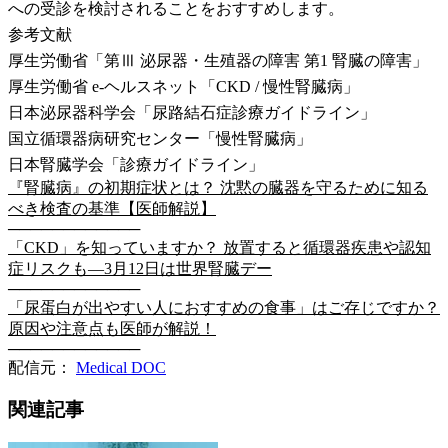
への受診を検討されることをおすすめします。
参考文献
厚生労働省「第Ⅲ 泌尿器・生殖器の障害 第1 腎臓の障害」
厚生労働省 e-ヘルスネット「CKD / 慢性腎臓病」
日本泌尿器科学会「尿路結石症診療ガイドライン」
国立循環器病研究センター「慢性腎臓病」
日本腎臓学会「診療ガイドライン」
『腎臓病』の初期症状とは？ 沈黙の臓器を守るために知る
べき検査の基準【医師解説】
────────────
「CKD」を知っていますか？ 放置すると循環器疾患や認知
症リスクも―3月12日は世界腎臓デー
────────────
「尿蛋白が出やすい人におすすめの食事」はご存じですか？
原因や注意点も医師が解説！
────────────
配信元：
Medical DOC
関連記事