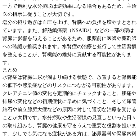
一方で過剰な水分摂取は逆効果になる場合もあるため、主治
医の指示に従うことが大切です。
塩分の摂り過ぎは血圧を上げ、腎臓への負担を増やすとされ
ています。また、解熱鎮痛薬（NSAIDs）などの一部の薬は
腎臓に影響を与えることがあるため、服薬前に医師や薬剤師
への確認が推奨されます。水腎症の治療と並行して生活習慣
を整えることが、腎機能の維持に貢献する可能性がありま
す。
まとめ
水腎症は腎臓に尿が溜まり続ける状態で、放置すると腎機能
の低下や感染症などのリスクにつながる可能性があります。
クレアチニン値の変化を定期的にチェックすること、腰痛や
排尿の変化などの初期症状に早めに気づくこと、そして尿管
結石や前立腺肥大症などの原因に対して適切な治療を受ける
ことが大切です。水分摂取や生活習慣の見直しといった日々
の取り組みも、腎臓の健康を守るうえで重要な役割を担いま
す。少しでも気になる症状がある方は、泌尿器科や腎臓内科