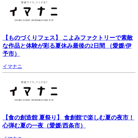
【ものづくりフェス】 こよみファクトリーで素敵
な作品と体験が彩る夏休み最後の2日間 （愛媛/伊
予市）
イマナニ
【食の創造館 夏祭り】 食創館で楽しむ夏の夜市！
心弾む夏の一夜（愛媛/西条市）