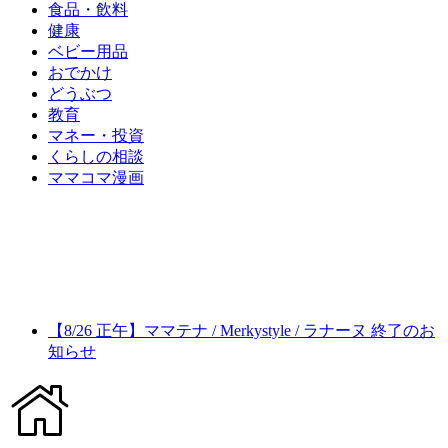
食品・飲料
健康
ベビー用品
おでかけ
どうぶつ
教育
マネー・投資
くらしの相談
ママコマ漫画
【8/26 正午】ママテナ / Merkystyle / ラナーヌ 終了のお
知らせ