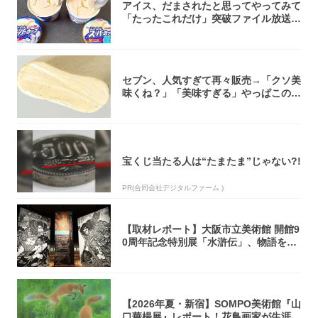
アイス、だまされたと思ってやってみて
「たったこれだけ」突破ファイル放送で
大注目！...
セブン、人気すぎて再々販売→「クソ美
味くね？」「美味すぎる」やっぱこのク
オリティ...
宝くじ当たる人は“たまたま”じゃない?!
PR(合同会社デジタルファーム )
【取材レポート】大阪市立美術館 開館9
0周年記念特別展「水滸伝」、物語を知
らない...
【2026年夏・新宿】SOMPO美術館『山
口華楊展』レポート！花鳥画家が生涯描