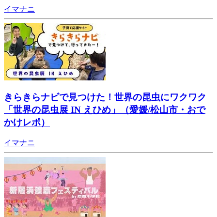
イマナニ
きらきらナビで見つけた！世界の昆虫にワクワク
「世界の昆虫展 IN えひめ」（愛媛/松山市・おで
かけレポ）
イマナニ