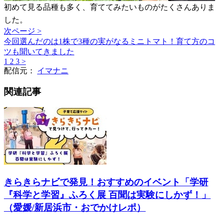
初めて見る品種も多く、育ててみたいものがたくさんありま
した。
次ページ >
今回選んだのは1株で3種の実がなるミニトマト！育て方のコ
ツも聞いてきました
1
2
3
>
配信元：
イマナニ
関連記事
きらきらナビで発見！おすすめのイベント「学研
『科学と学習』ふろく展 百聞は実験にしかず！」
（愛媛/新居浜市・おでかけレポ）