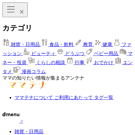
カテゴリ
雑貨・日用品
食品・飲料
教育
健康
ファ
ッション
ビューティ
どうぶつ
ベビー用品
マ
ネー・投資
くらしの相談
行事
おでかけ
エン
タメ
漫画コラム
ママの知りたい情報が集まるアンテナ
ママテナについて
ご利用にあたって
タグ一覧
>
雑貨・日用品