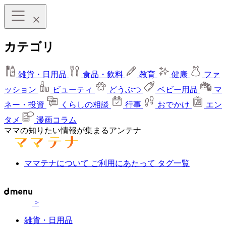
カテゴリ
雑貨・日用品
食品・飲料
教育
健康
ファ
ッション
ビューティ
どうぶつ
ベビー用品
マ
ネー・投資
くらしの相談
行事
おでかけ
エン
タメ
漫画コラム
ママの知りたい情報が集まるアンテナ
ママテナについて
ご利用にあたって
タグ一覧
>
雑貨・日用品