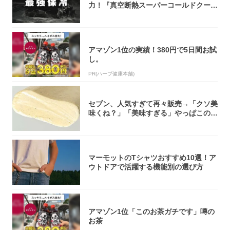
力！『真空断熱スーパーコールドクーラ
ーボック...
アマゾン1位の実績！380円で5日間お試
し。
PR(ハーブ健康本舗)
セブン、人気すぎて再々販売→「クソ美
味くね？」「美味すぎる」やっぱこのク
オリティ...
マーモットのTシャツおすすめ10選！ア
ウトドアで活躍する機能別の選び方
アマゾン1位「このお茶ガチです」噂の
お茶