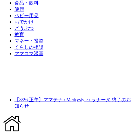
食品・飲料
健康
ベビー用品
おでかけ
どうぶつ
教育
マネー・投資
くらしの相談
ママコマ漫画
【8/26 正午】ママテナ / Merkystyle / ラナーヌ 終了のお
知らせ