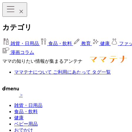
カテゴリ
雑貨・日用品
食品・飲料
教育
健康
ファ
漫画コラム
ママの知りたい情報が集まるアンテナ
ママテナについて
ご利用にあたって
タグ一覧
>
雑貨・日用品
食品・飲料
健康
ベビー用品
おでかけ