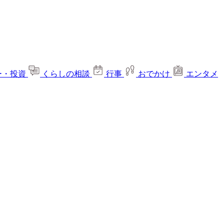
ー・投資
くらしの相談
行事
おでかけ
エンタメ