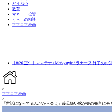
どうぶつ
教育
マネー・投資
くらしの相談
ママコマ漫画
【8/26 正午】ママテナ / Merkystyle / ラナーヌ 終了の
>
ママコマ漫画
>
「世話になってるんだから会え」義母嫌い嫁が夫の発言にモ