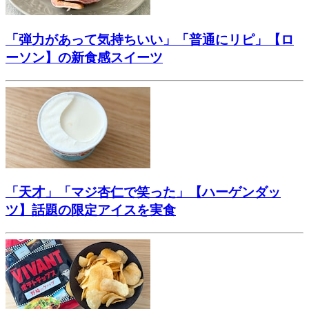
「弾力があって気持ちいい」「普通にリピ」【ロ
ーソン】の新食感スイーツ
「天才」「マジ杏仁で笑った」【ハーゲンダッ
ツ】話題の限定アイスを実食