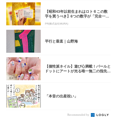
【昭和43年以前生まれはロト６この数
字を買うべき】6つの数字が「完全一
致」する方...
PR(株式会社MURA)
平行と垂直｜山野海
【個性派ネイル】遊び心満載！パールと
ドットにアートが光る唯一無二の指先が
完成！
「本音の出産祝い」
Recommended by