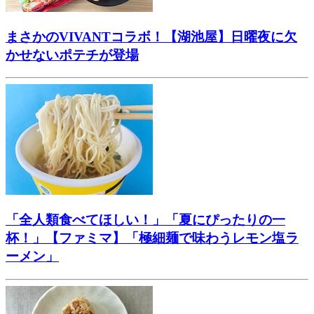
まさかのVIVANTコラボ！【湖池屋】日曜夜に欠
かせないポテチが登場
「全人類食べてほしい！」「夏にぴったりの一
杯！」【ファミマ】「極細麺で味わうレモン塩ラ
ーメン」