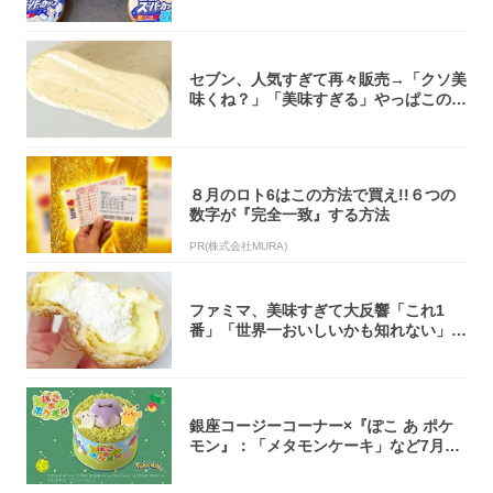
大注目！...
セブン、人気すぎて再々販売→「クソ美
味くね？」「美味すぎる」やっぱこのク
オリティ...
８月のロト6はこの方法で買え!!６つの
数字が『完全一致』する方法
PR(株式会社MURA)
ファミマ、美味すぎて大反響「これ1
番」「世界一おいしいかも知れない」
「飲めそう」
銀座コージーコーナー×『ぽこ あ ポケ
モン』：「メタモンケーキ」など7月31
日よ...