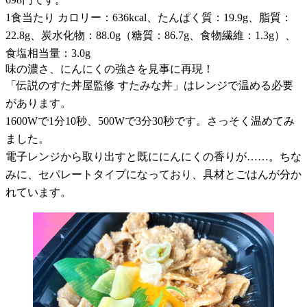
1食当たり カロリー：636kcal、たんぱく質：19.9g、脂質：
22.8g、炭水化物：88.0g（糖質：86.7g、食物繊維：1.3g）、
食塩相当量：3.0g
味の濃さ、にんにくの強さを見事に再現！
「伝説のすた丼屋監修 すたみな丼」はレンジで温める必要
があります。
1600Wで1分10秒、500Wで3分30秒です。さっそく温めてみ
ました。
電子レンジから取り出すと既ににんにくの香りが……。ちな
みに、セパレートタイプになっており、具材とごはんが分か
れています。