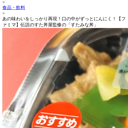
>
食品・飲料
>
あの味わいをしっかり再現！口の中がずっとにんにく！【フ
ァミマ】伝説のすた丼屋監修の「すたみな丼」