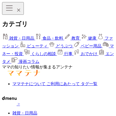
カテゴリ
雑貨・日用品
食品・飲料
教育
健康
ファ
ッション
ビューティ
どうぶつ
ベビー用品
マ
ネー・投資
くらしの相談
行事
おでかけ
エン
タメ
漫画コラム
ママの知りたい情報が集まるアンテナ
ママテナについて
ご利用にあたって
タグ一覧
>
雑貨・日用品