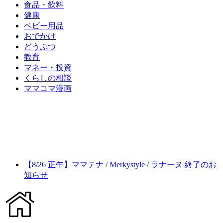
食品・飲料
健康
ベビー用品
おでかけ
どうぶつ
教育
マネー・投資
くらしの相談
ママコマ漫画
【8/26 正午】ママテナ / Merkystyle / ラナーヌ 終了のお
知らせ