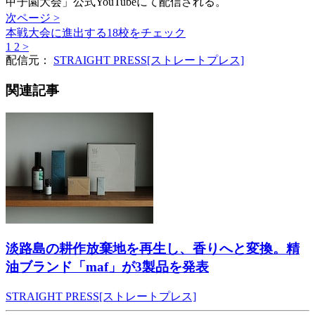
甲子園大会」公式YouTubeにて配信される。
次ページ >
本戦大会に進出する18校をチェック
1
2
>
配信元：
STRAIGHT PRESS[ストレートプレス]
関連記事
淡路島の耕作放棄地を再生し、香りへと変換。精
油ブランド「maf」が3製品を発表
STRAIGHT PRESS[ストレートプレス]