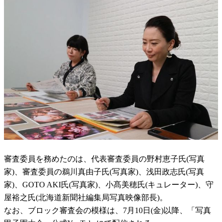
審査委員を務めたのは、代表審査委員の野村恵子氏(写真
家)、審査委員の鵜川真由子氏(写真家)、浅田政志氏(写真
家)、GOTO AKI氏(写真家)、小髙美穂氏(キュレーター)、守
屋裕之氏(北海道新聞社編集局写真映像部長)。
なお、ブロック審査会の模様は、7月10日(金)以降、「写真