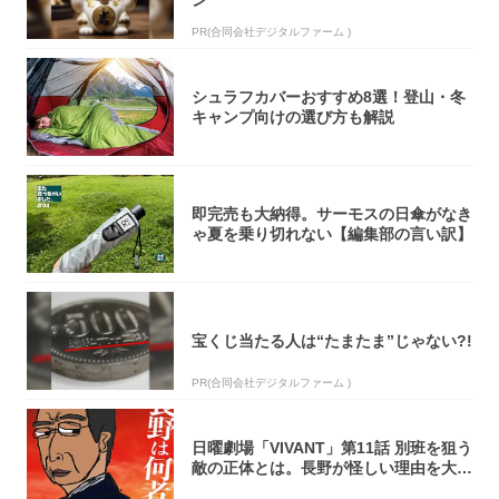
ン
PR(合同会社デジタルファーム )
シュラフカバーおすすめ8選！登山・冬
キャンプ向けの選び方も解説
即完売も大納得。サーモスの日傘がなき
ゃ夏を乗り切れない【編集部の言い訳】
宝くじ当たる人は“たまたま”じゃない?!
PR(合同会社デジタルファーム )
日曜劇場「VIVANT」第11話 別班を狙う
敵の正体とは。長野が怪しい理由を大
考...