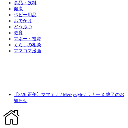
食品・飲料
健康
ベビー用品
おでかけ
どうぶつ
教育
マネー・投資
くらしの相談
ママコマ漫画
【8/26 正午】ママテナ / Merkystyle / ラナーヌ 終了のお
知らせ