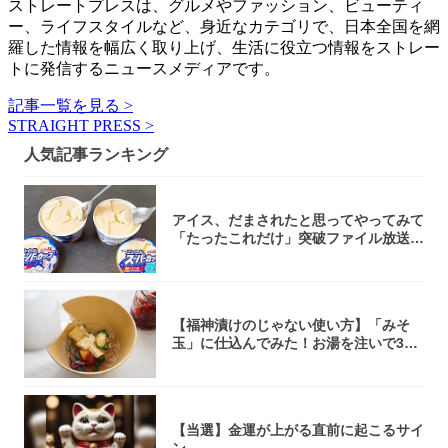
ストレートプレスは、グルメやファッション、ビューティ
ー、ライフスタイルなど、身近なカテゴリで、日本全国を網
羅した情報を幅広く取り上げ、生活に役立つ情報をストレー
トに発信するニュースメディアです。
記事一覧を見る >
STRAIGHT PRESS >
人気記事ランキング
アイス、だまされたと思ってやってみて
「たったこれだけ」突破ファイル放送で
大注目！...
【福神漬けのじゃない使い方】「みそ
玉」に仕込んでみた！お湯を注いで30
秒で…朝の...
【当選】金運が上がる直前に起こるサイ