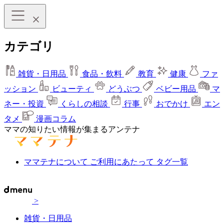
カテゴリ
雑貨・日用品
食品・飲料
教育
健康
ファ
ッション
ビューティ
どうぶつ
ベビー用品
マ
ネー・投資
くらしの相談
行事
おでかけ
エン
タメ
漫画コラム
ママの知りたい情報が集まるアンテナ
ママテナについて
ご利用にあたって
タグ一覧
>
雑貨・日用品