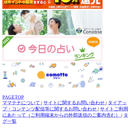
PAGETOP
ママテナについて
|
サイトに関するお問い合わせ
|
タイアッ
プ・コンテンツ配信等に関するお問い合わせ
|
サイトご利用
にあたって（ご利用端末からの外部送信のご案内含む）
|
タ
グ一覧