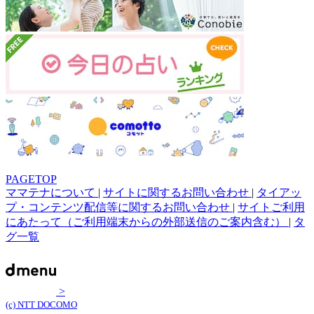
PAGETOP
ママテナについて
|
サイトに関するお問い合わせ
|
タイアッ
プ・コンテンツ配信等に関するお問い合わせ
|
サイトご利用
にあたって（ご利用端末からの外部送信のご案内含む）
|
タ
グ一覧
>
(c) NTT DOCOMO