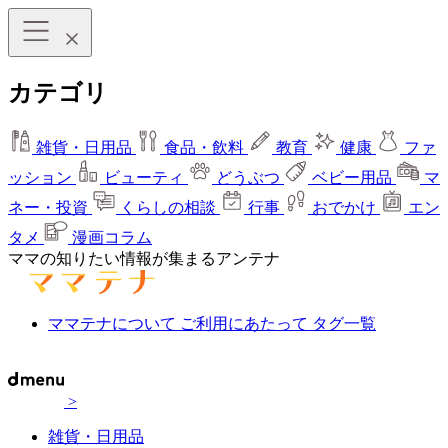
カテゴリ
雑貨・日用品
食品・飲料
教育
健康
ファ
ッション
ビューティ
どうぶつ
ベビー用品
マ
ネー・投資
くらしの相談
行事
おでかけ
エン
タメ
漫画コラム
ママの知りたい情報が集まるアンテナ
ママテナについて
ご利用にあたって
タグ一覧
>
雑貨・日用品