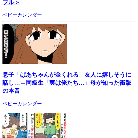
ブル＞
ベビーカレンダー
息子「ばあちゃんが金くれる」友人に嬉しそうに
話し…→同級生「実は俺たち…」母が知った衝撃
の本音
ベビーカレンダー