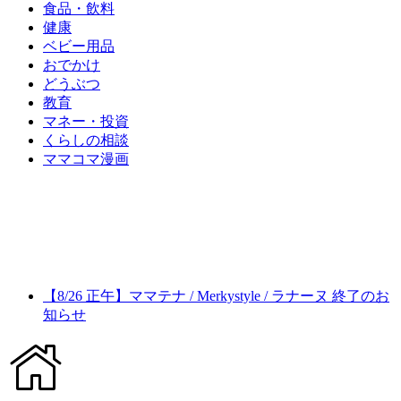
食品・飲料
健康
ベビー用品
おでかけ
どうぶつ
教育
マネー・投資
くらしの相談
ママコマ漫画
【8/26 正午】ママテナ / Merkystyle / ラナーヌ 終了のお
知らせ