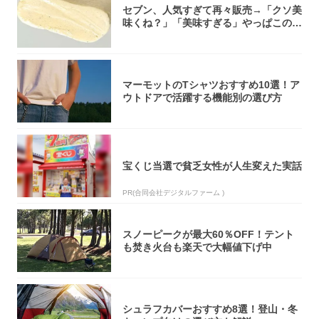
セブン、人気すぎて再々販売→「クソ美
味くね？」「美味すぎる」やっぱこのク
オリティ...
マーモットのTシャツおすすめ10選！ア
ウトドアで活躍する機能別の選び方
宝くじ当選で貧乏女性が人生変えた実話
PR(合同会社デジタルファーム )
スノーピークが最大60％OFF！テント
も焚き火台も楽天で大幅値下げ中
シュラフカバーおすすめ8選！登山・冬