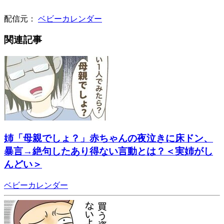
配信元：
ベビーカレンダー
関連記事
姉「母親でしょ？」赤ちゃんの夜泣きに床ドン、
暴言→絶句したあり得ない言動とは？＜実姉がし
んどい＞
ベビーカレンダー