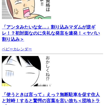
「アンタみたいな女…」割り込みマダムが逆ギ
レ！？初対面なのに失礼な発言を連発！＜ヤバい
割り込み＞
ベビーカレンダー
「使うときは言って」えっ？無断駐車を促す住人
と対峙！すると驚愕の言葉を言い放ち＜団地トラ