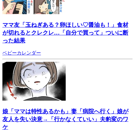
ママ友「玉ねぎある？卵ほしい♡醤油も！」食材
が切れるとクレクレ…「自分で買って」ついに断
った結果
ベビーカレンダー
娘「ママは特性あるかも」妻「病院へ行く」娘が
友人を失い決意→「行かなくていい」夫豹変のワ
ケ