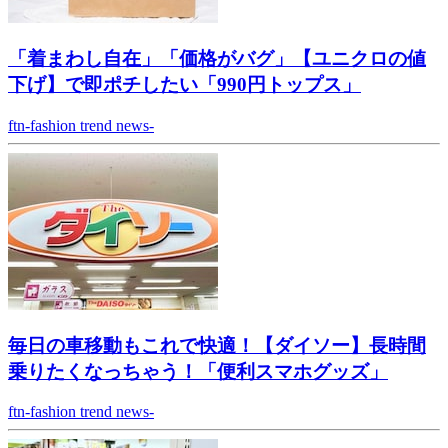
「着まわし自在」「価格がバグ」【ユニクロの値
下げ】で即ポチしたい「990円トップス」
ftn-fashion trend news-
毎日の車移動もこれで快適！【ダイソー】長時間
乗りたくなっちゃう！「便利スマホグッズ」
ftn-fashion trend news-