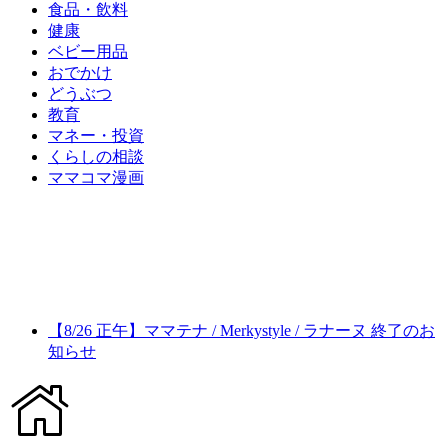
食品・飲料
健康
ベビー用品
おでかけ
どうぶつ
教育
マネー・投資
くらしの相談
ママコマ漫画
【8/26 正午】ママテナ / Merkystyle / ラナーヌ 終了のお
知らせ