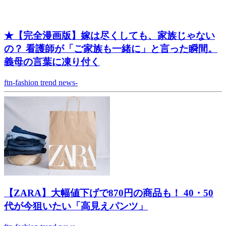
★【完全漫画版】嫁は尽くしても、家族じゃない
の？ 看護師が「ご家族も一緒に」と言った瞬間。
義母の言葉に凍り付く
ftn-fashion trend news-
【ZARA】大幅値下げで870円の商品も！ 40・50
代が今狙いたい「高見えパンツ」