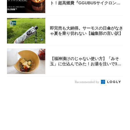
ト！超高燃費『GGUBUSサイクロン焚
火台』が...
即完売も大納得。サーモスの日傘がなき
ゃ夏を乗り切れない【編集部の言い訳】
【福神漬けのじゃない使い方】「みそ
玉」に仕込んでみた！お湯を注いで30
秒で…朝の...
Recommended by