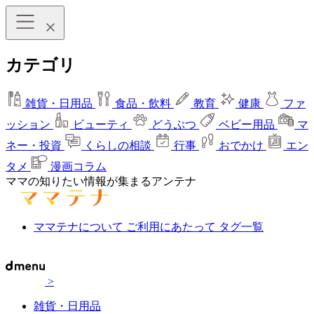
カテゴリ
雑貨・日用品
食品・飲料
教育
健康
ファ
ッション
ビューティ
どうぶつ
ベビー用品
マ
ネー・投資
くらしの相談
行事
おでかけ
エン
タメ
漫画コラム
ママの知りたい情報が集まるアンテナ
ママテナについて
ご利用にあたって
タグ一覧
>
雑貨・日用品