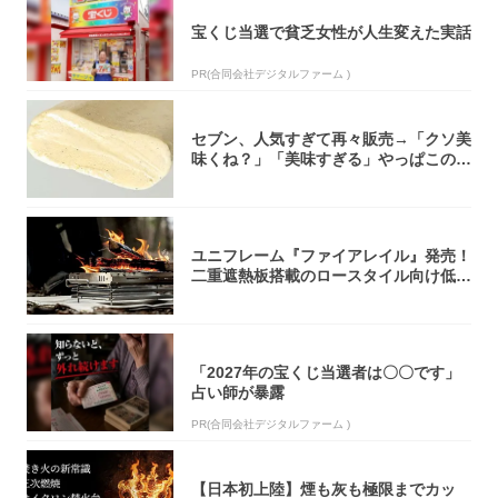
宝くじ当選で貧乏女性が人生変えた実話
PR(合同会社デジタルファーム )
セブン、人気すぎて再々販売→「クソ美
味くね？」「美味すぎる」やっぱこのク
オリティ...
ユニフレーム『ファイアレイル』発売！
二重遮熱板搭載のロースタイル向け低型
焚き火台
「2027年の宝くじ当選者は〇〇です」
占い師が暴露
PR(合同会社デジタルファーム )
【日本初上陸】煙も灰も極限までカッ