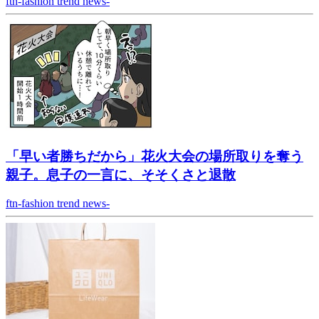
ftn-fashion trend news-
「早い者勝ちだから」花火大会の場所取りを奪う
親子。息子の一言に、そそくさと退散
ftn-fashion trend news-