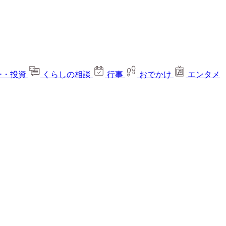
ー・投資
くらしの相談
行事
おでかけ
エンタメ