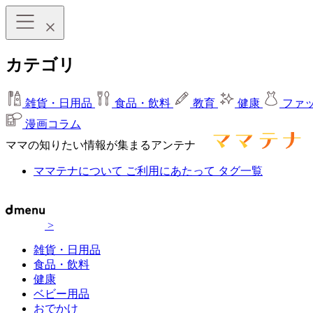
カテゴリ
雑貨・日用品
食品・飲料
教育
健康
ファ
漫画コラム
ママの知りたい情報が集まるアンテナ
ママテナについて
ご利用にあたって
タグ一覧
>
雑貨・日用品
食品・飲料
健康
ベビー用品
おでかけ