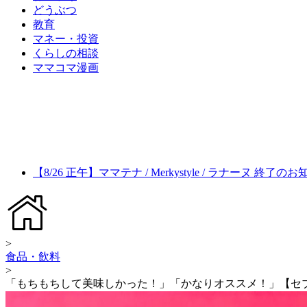
どうぶつ
教育
マネー・投資
くらしの相談
ママコマ漫画
【8/26 正午】ママテナ / Merkystyle / ラナーヌ 終了の
>
食品・飲料
>
「もちもちして美味しかった！」「かなりオススメ！」【セ