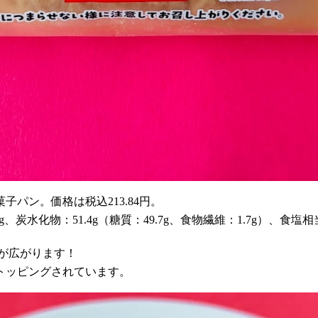
パン。価格は税込213.84円。
8g、炭水化物：51.4g（糖質：49.7g、食物繊維：1.7g）、食塩相当
が広がります！
トッピングされています。