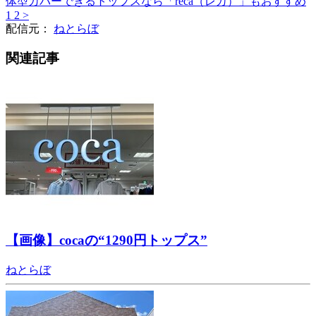
体型カバーできるトップスなら「reca（レカ）」もおすすめ
1
2
>
配信元：
ねとらぼ
関連記事
【画像】cocaの“1290円トップス”
ねとらぼ