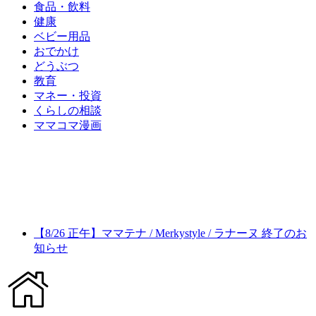
食品・飲料
健康
ベビー用品
おでかけ
どうぶつ
教育
マネー・投資
くらしの相談
ママコマ漫画
【8/26 正午】ママテナ / Merkystyle / ラナーヌ 終了のお
知らせ