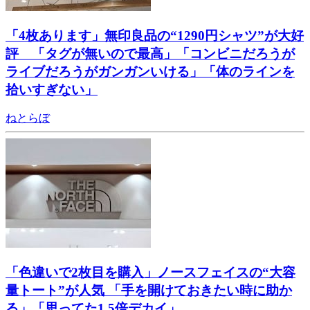
「4枚あります」無印良品の“1290円シャツ”が大好
評 「タグが無いので最高」「コンビニだろうが
ライブだろうがガンガンいける」「体のラインを
拾いすぎない」
ねとらぼ
「色違いで2枚目を購入」ノースフェイスの“大容
量トート”が人気 「手を開けておきたい時に助か
る」「思ってた1.5倍デカイ」