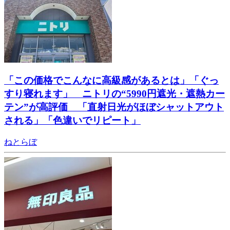
「この価格でこんなに高級感があるとは」「ぐっ
すり寝れます」 ニトリの“5990円遮光・遮熱カー
テン”が高評価 「直射日光がほぼシャットアウト
される」「色違いでリピート」
ねとらぼ