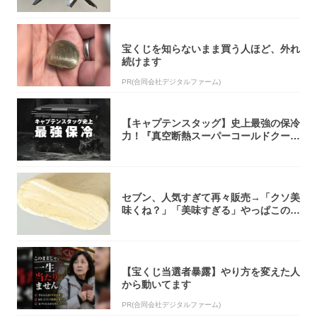
宝くじを知らないまま買う人ほど、外れ
続けます
PR(合同会社デジタルファーム)
【キャプテンスタッグ】史上最強の保冷
力！『真空断熱スーパーコールドクーラ
ーボック...
セブン、人気すぎて再々販売→「クソ美
味くね？」「美味すぎる」やっぱこのク
オリティ...
【宝くじ当選者暴露】やり方を変えた人
から動いてます
PR(合同会社デジタルファーム)