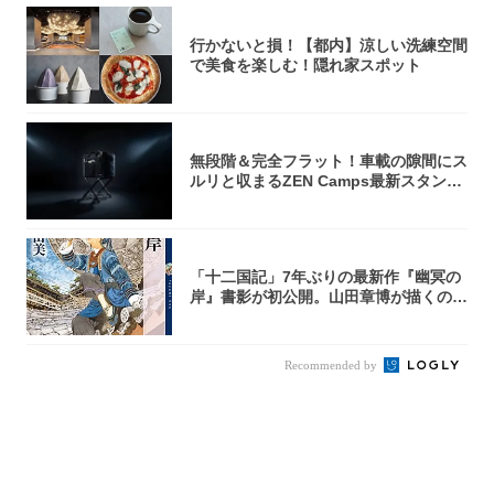
行かないと損！【都内】涼しい洗練空間
で美食を楽しむ！隠れ家スポット
無段階＆完全フラット！車載の隙間にス
ルリと収まるZEN Camps最新スタンド
が...
「十二国記」7年ぶりの最新作『幽冥の
岸』書影が初公開。山田章博が描くのは
謎めいた...
Recommended by