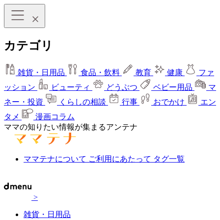
カテゴリ
雑貨・日用品
食品・飲料
教育
健康
ファ
ッション
ビューティ
どうぶつ
ベビー用品
マ
ネー・投資
くらしの相談
行事
おでかけ
エン
タメ
漫画コラム
ママの知りたい情報が集まるアンテナ
ママテナについて
ご利用にあたって
タグ一覧
>
雑貨・日用品