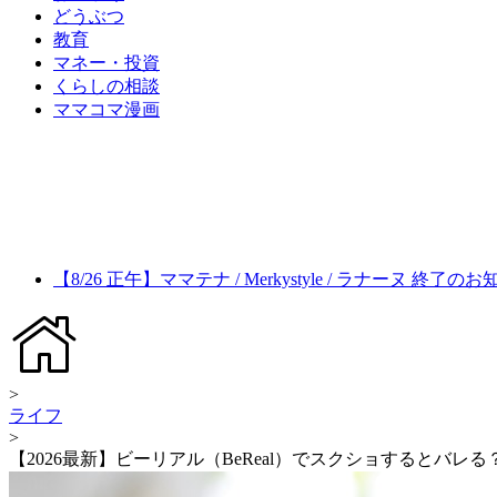
どうぶつ
教育
マネー・投資
くらしの相談
ママコマ漫画
【8/26 正午】ママテナ / Merkystyle / ラナーヌ 終了の
>
ライフ
>
【2026最新】ビーリアル（BeReal）でスクショするとバ