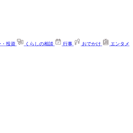
ー・投資
くらしの相談
行事
おでかけ
エンタメ