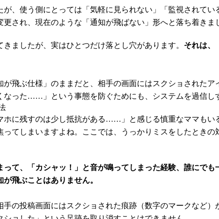
たが、使う側にとっては「気軽に見られない」「監視されてい
変更され、現在のような「通知が飛ばない」形へと落ち着きま
てきましたが、実はひとつだけ落とし穴があります。
それは、
知が飛ぶ仕様」のままだと、相手の画面にはスクショされたア
くなった……」という事態を防ぐためにも、システムを過信し
法
マホに残すのは少し抵抗がある……」と感じる慎重なママもい
焦ってしまいますよね。ここでは、うっかりミスをしたときの
まって、「カシャッ！」と音が鳴ってしまった経験、誰にでも
知が飛ぶことはありません。
相手の投稿画面にはスクショされた痕跡（数字のマークなど）
クショした」という足跡を取り消すことはできません。