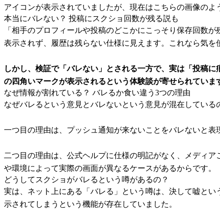
アイコンが表示されていましたが、現在はこちらの画像のよ
本当にバレない？ 投稿にスクショ回数が残る説も
「相手のプロフィールや投稿のどこかにこっそり保存回数が
表示されず、履歴は残らない仕様に見えます。これなら気を
しかし、検証で「バレない」とされる一方で、実は「投稿に痕
の四角いマークが表示されるという体験談が寄せられていま
なぜ情報が割れている？ バレるか食い違う3つの理由
なぜバレるという意見とバレないという意見が混在している
一つ目の理由は、プッシュ通知が来ないことをバレないと表
二つ目の理由は、公式ヘルプに仕様の明記がなく、メディア
や環境によって実際の画面が異なるケースがあるからです。
どうしてスクショがバレるという噂があるの？
実は、ネット上にある「バレる」という噂は、決して嘘という
示されてしまうという機能が存在していました。