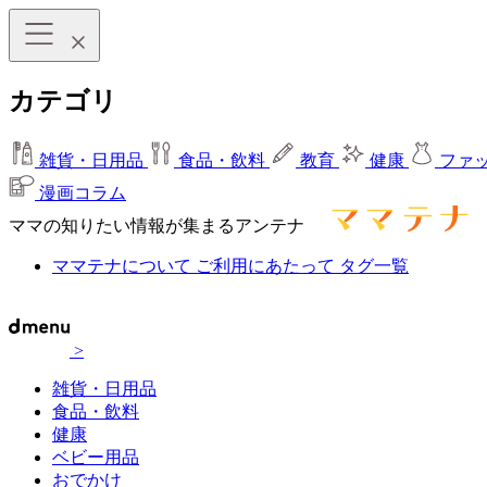
カテゴリ
雑貨・日用品
食品・飲料
教育
健康
ファ
漫画コラム
ママの知りたい情報が集まるアンテナ
ママテナについて
ご利用にあたって
タグ一覧
>
雑貨・日用品
食品・飲料
健康
ベビー用品
おでかけ