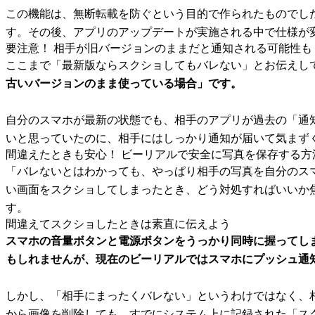
この機能は、無断転載を防ぐという目的で作られたものでし
す。その後、アプリのアップデートが実施される中で仕様が
要注意！ 相手が旧バージョンのままだと通知される可能性も
ここまで「最新版ならスクショしてもバレない」とお伝えし
古いバージョンのまま使っている場合」です。
自分のスマホが最新の状態でも、相手のアプリが過去の「通
いと思っていたのに、相手にはしっかり通知が届いて気まず
間違えたときも安心！ ビーリアルで安全に写真を保存する方
「バレないとはわかっても、やっぱり相手の写真を自分のス
い画面をスクショしてしまったとき、どう対処すればいいか
す。
間違えてスクショしたときは素直に伝えよう
スマホの音量ボタンと電源ボタンをうっかり同時に握ってし
もしれませんが、現在のビーリアルではスマホにプッシュ通
しかし、「相手にまったくバレない」というわけではなく、
から画像を削除しても、すでにシステム上に記録された「ス