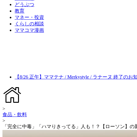
どうぶつ
教育
マネー・投資
くらしの相談
ママコマ漫画
【8/26 正午】ママテナ / Merkystyle / ラナーヌ 終了の
>
食品・飲料
>
「完全に中毒」「ハマりきってる」人も！？【ローソン】の