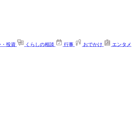
ー・投資
くらしの相談
行事
おでかけ
エンタメ