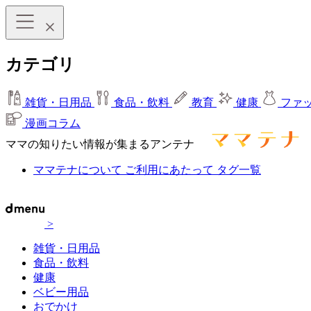
カテゴリ
雑貨・日用品
食品・飲料
教育
健康
ファ
漫画コラム
ママの知りたい情報が集まるアンテナ
ママテナについて
ご利用にあたって
タグ一覧
>
雑貨・日用品
食品・飲料
健康
ベビー用品
おでかけ