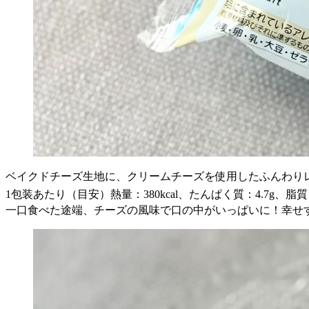
ベイクドチーズ生地に、クリームチーズを使用したふんわり
1包装あたり（目安）熱量：380kcal、たんぱく質：4.7g、脂質：2
一口食べた途端、チーズの風味で口の中がいっぱいに！幸せ