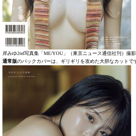
岸みゆ2nd写真集「ME/YOU」（東京ニュース通信社刊）撮
通常版
のバックカバーは、ギリギリを攻めた大胆なカットで