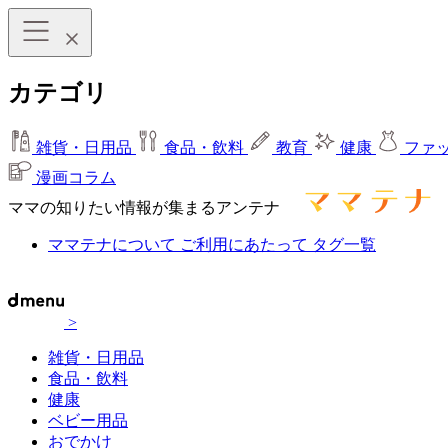
カテゴリ
雑貨・日用品
食品・飲料
教育
健康
ファ
漫画コラム
ママの知りたい情報が集まるアンテナ
ママテナについて
ご利用にあたって
タグ一覧
>
雑貨・日用品
食品・飲料
健康
ベビー用品
おでかけ