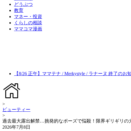
どうぶつ
教育
マネー・投資
くらしの相談
ママコマ漫画
【8/26 正午】ママテナ / Merkystyle / ラナーヌ 終了の
>
ビューティー
>
過去最大露出解禁…挑発的なポーズで悩殺！限界ギリギリの大胆
2026年7月8日