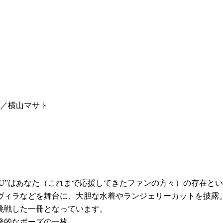
影／横山マサト
”YOU”はあなた（これまで応援してきたファンの方々）の存在
ヴィラなどを舞台に、大胆な水着やランジェリーカットを披露
挑戦した一冊となっています。
発的なポーズの一枚。