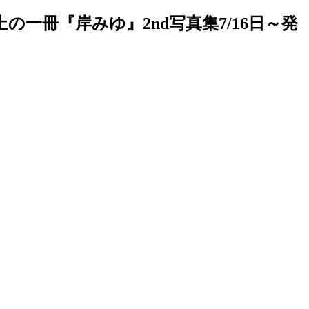
冊『岸みゆ』2nd写真集7/16日～発