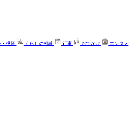
ー・投資
くらしの相談
行事
おでかけ
エンタメ