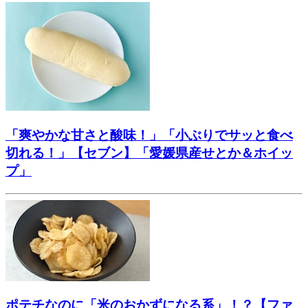
「爽やかな甘さと酸味！」「小ぶりでサッと食べ
切れる！」【セブン】「愛媛県産せとか＆ホイッ
プ」
ポテチなのに「米のおかずになる系」！？【ファ