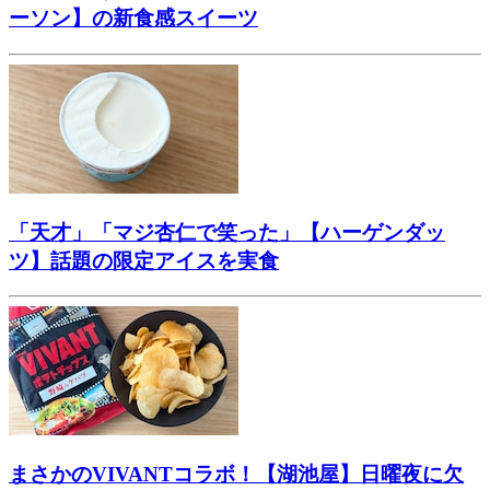
ーソン】の新食感スイーツ
「天才」「マジ杏仁で笑った」【ハーゲンダッ
ツ】話題の限定アイスを実食
まさかのVIVANTコラボ！【湖池屋】日曜夜に欠