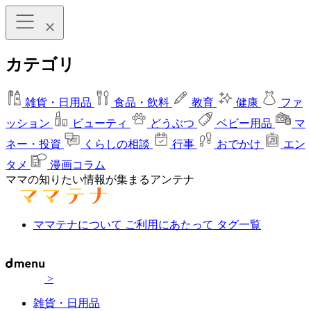
カテゴリ
雑貨・日用品
食品・飲料
教育
健康
ファ
ッション
ビューティ
どうぶつ
ベビー用品
マ
ネー・投資
くらしの相談
行事
おでかけ
エン
タメ
漫画コラム
ママの知りたい情報が集まるアンテナ
ママテナについて
ご利用にあたって
タグ一覧
>
雑貨・日用品