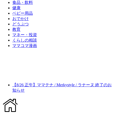
食品・飲料
健康
ベビー用品
おでかけ
どうぶつ
教育
マネー・投資
くらしの相談
ママコマ漫画
【8/26 正午】ママテナ / Merkystyle / ラナーヌ 終了のお
知らせ