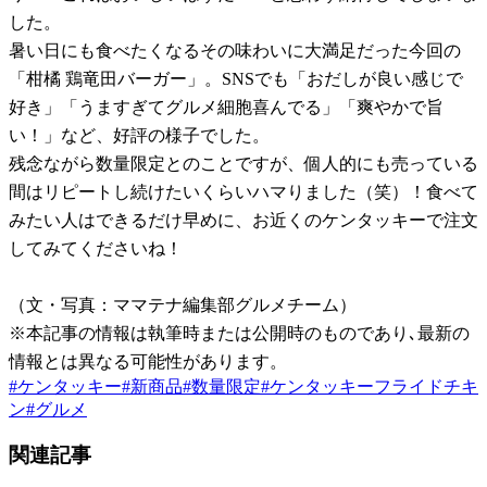
した。
暑い日にも食べたくなるその味わいに大満足だった今回の
「柑橘 鶏竜田バーガー」。SNSでも「おだしが良い感じで
好き」「うますぎてグルメ細胞喜んでる」「爽やかで旨
い！」など、好評の様子でした。
残念ながら数量限定とのことですが、個人的にも売っている
間はリピートし続けたいくらいハマりました（笑）！食べて
みたい人はできるだけ早めに、お近くのケンタッキーで注文
してみてくださいね！
（文・写真：ママテナ編集部グルメチーム）
※本記事の情報は執筆時または公開時のものであり､最新の
情報とは異なる可能性があります。
#
ケンタッキー
#
新商品
#
数量限定
#
ケンタッキーフライドチキ
ン
#
グルメ
関連記事