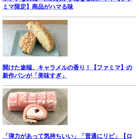
ミマ限定】商品がハマる味
開けた途端、キャラメルの香り！【ファミマ】の
新作パンが「美味すぎ」
「弾力があって気持ちいい」「普通にリピ」【ロ