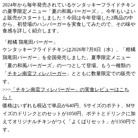
2024年から毎年発売されているケンタッキーフライドチキン
の夏季限定メニュー「夏の和風バーガーズ」。今年もいよい
よ販売がスタートしました！今回は今年登場した2商品の中
から、初登場のハンバーガーを実食してみたので、その味や
食感を詳しく紹介します。
「柑橘 鶏竜田バーガー」
ケンタッキーフライドチキンは2026年7月8日（水）、「柑橘
鶏竜田バーガー」を全国発売しました。夏季限定メニュー
「夏の和風バーガーズ」の一つとして登場。もう一種類の
「
チキン南蛮フィレバーガー
」とともに数量限定での販売で
す。
>>>
「チキン南蛮フィレバーガー」の実食レビューはこち
ら！
価格はいずれも税込で単品が640円、Sサイズのポテト、Mサ
イズのドリンクとのセットが1050円、ポテトとドリンクに加
えてオリジナルチキンがつく「よくばりセット」が1350円で
す。