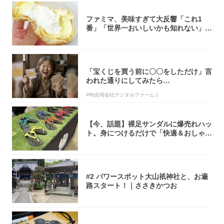
ファミマ、美味すぎて大反響「これ1
番」「世界一おいしいかも知れない」
「飲めそう」
「宝くじを買う前に〇〇をしただけ」言
われた通りにしてみたら…
PR(合同会社デジタルファーム )
【今、話題】裸足サンダルに爆売れハッ
ト。身につけるだけで「快適＆おしゃ
れ」な夏ギ...
#2 パワースポット大山祇神社と、お遍
路スタート！｜ささきかつお