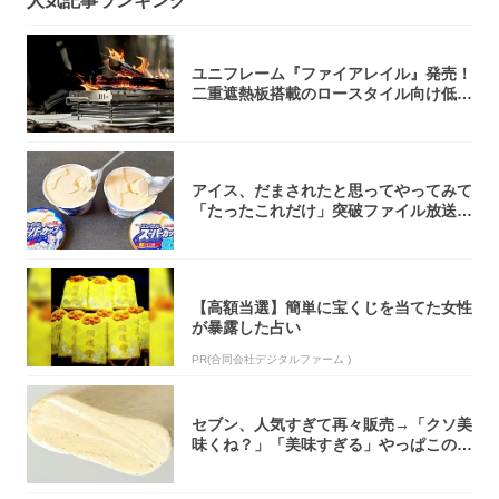
人気記事ランキング
ユニフレーム『ファイアレイル』発売！
二重遮熱板搭載のロースタイル向け低型
焚き火台
アイス、だまされたと思ってやってみて
「たったこれだけ」突破ファイル放送で
大注目！...
【高額当選】簡単に宝くじを当てた女性
が暴露した占い
PR(合同会社デジタルファーム )
セブン、人気すぎて再々販売→「クソ美
味くね？」「美味すぎる」やっぱこのク
オリティ...