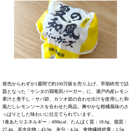
発売からわずか1週間で約100万個を売り上げ、早期終売で話
題となった「ケンタの鶏竜田バーガー」に、瀬戸内産レモン
果汁と煮干し・サバ節、カツオ節の合わせ出汁を使用した和
風だしレモンソースを合わせた商品。爽やかな柑橘風味のさ
っぱりとした味わいに仕立てられています。
1食あたりエネルギー：496kcal、たんぱく質：18.6g、脂質：
27.4g、炭水化物：43.9g、灰分：4.2g、食物繊維総量：1.5g、