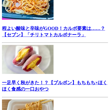
程よい酸味と辛味がGOOD！カルボ要素は……？
【セブン】「チリトマトカルボナーラ」
一足早く秋がきた！？【ブルボン】もちもち×ほく
ほく食感の一口おやつ