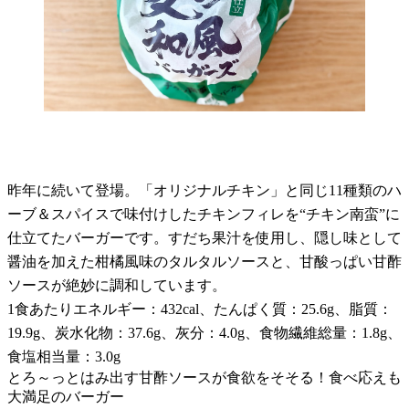
昨年に続いて登場。「オリジナルチキン」と同じ11種類のハ
ーブ＆スパイスで味付けしたチキンフィレを“チキン南蛮”に
仕立てたバーガーです。すだち果汁を使用し、隠し味として
醤油を加えた柑橘風味のタルタルソースと、甘酸っぱい甘酢
ソースが絶妙に調和しています。
1食あたりエネルギー：432cal、たんぱく質：25.6g、脂質：
19.9g、炭水化物：37.6g、灰分：4.0g、食物繊維総量：1.8g、
食塩相当量：3.0g
とろ～っとはみ出す甘酢ソースが食欲をそそる！食べ応えも
大満足のバーガー