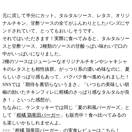
元に戻して半分にカット。タルタルソース、レタス、オリジ
ナルチキン、甘酢ソースの全てがふんわりとしたバンズにサ
ンドされていて、とってもおいしそうです。
それではいただきます！実際に食べてみると、タルタルソー
スと甘酢ソース、2種類のソースの甘酸っぱい味わいで口の
中がいっぱいになりました。
2種のソースはジューシーなオリジナルチキンやシャキシャ
キのレタスとも相性抜群。がっつり系の濃いめ味なのに、夏
らしいさっぱり感もあって、パクパク食べ進められました！
SNSでは「期待を裏切らないうまさ」「いつもの美味しい胡
椒の効いたチキンフィレに柑橘のさっぱり感なタルタルが良
き！」といった感想が。
ちなみに、ケンタッキーでは同じ「夏の和風バーガーズ」と
して「
柑橘 鶏竜田バーガー
」も販売中！食べ比べてみるの
も楽しいかもしれませんよ。
>>>
「柑橘 鶏竜田バーガー」の実食レビューはこちら！