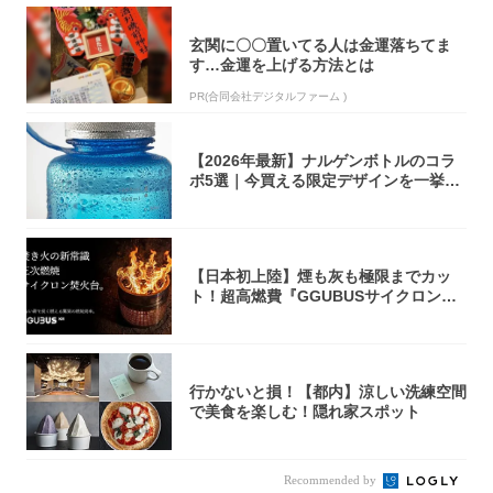
玄関に〇〇置いてる人は金運落ちてま
す…金運を上げる方法とは
PR(合同会社デジタルファーム )
【2026年最新】ナルゲンボトルのコラ
ボ5選｜今買える限定デザインを一挙紹
介！
【日本初上陸】煙も灰も極限までカッ
ト！超高燃費『GGUBUSサイクロン焚
火台』が...
行かないと損！【都内】涼しい洗練空間
で美食を楽しむ！隠れ家スポット
Recommended by