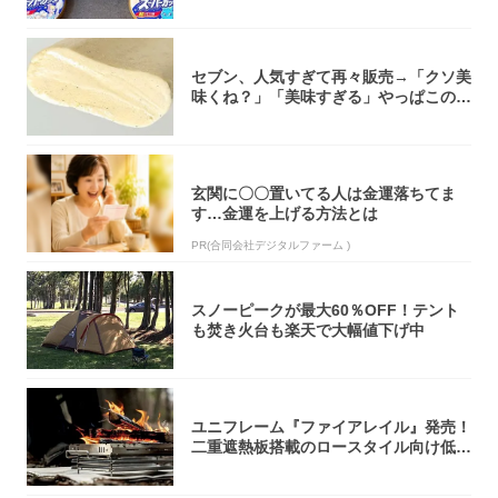
大注目！...
セブン、人気すぎて再々販売→「クソ美
味くね？」「美味すぎる」やっぱこのク
オリティ...
玄関に〇〇置いてる人は金運落ちてま
す…金運を上げる方法とは
PR(合同会社デジタルファーム )
スノーピークが最大60％OFF！テント
も焚き火台も楽天で大幅値下げ中
ユニフレーム『ファイアレイル』発売！
二重遮熱板搭載のロースタイル向け低型
焚き火台