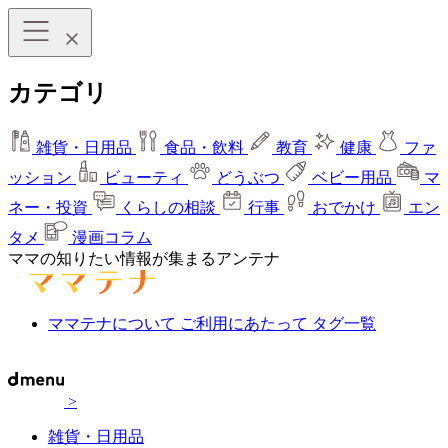
カテゴリ
雑貨・日用品
食品・飲料
教育
健康
ファ
ッション
ビューティ
どうぶつ
ベビー用品
マ
ネー・投資
くらしの相談
行事
おでかけ
エン
タメ
漫画コラム
ママの知りたい情報が集まるアンテナ
ママテナについて
ご利用にあたって
タグ一覧
>
雑貨・日用品