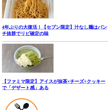
4年ぶりの大復活！【セブン限定】汁なし麺はパン
チ抜群でリピ確定の味
【ファミマ限定】アイスが抹茶×チーズ×クッキー
で「デザート感」ある