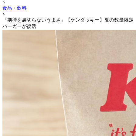
>
食品・飲料
>
「期待を裏切らないうまさ」【ケンタッキー】夏の数量限定
バーガーが復活