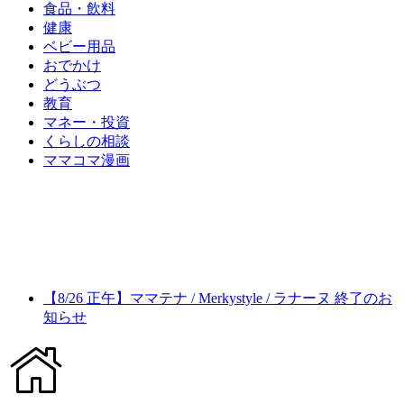
食品・飲料
健康
ベビー用品
おでかけ
どうぶつ
教育
マネー・投資
くらしの相談
ママコマ漫画
【8/26 正午】ママテナ / Merkystyle / ラナーヌ 終了のお
知らせ