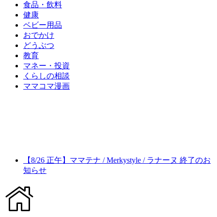
食品・飲料
健康
ベビー用品
おでかけ
どうぶつ
教育
マネー・投資
くらしの相談
ママコマ漫画
【8/26 正午】ママテナ / Merkystyle / ラナーヌ 終了のお
知らせ