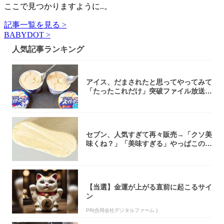
ここで見つかりますように..。
記事一覧を見る >
BABYDOT >
人気記事ランキング
アイス、だまされたと思ってやってみて
「たったこれだけ」突破ファイル放送で
大注目！...
セブン、人気すぎて再々販売→「クソ美
味くね？」「美味すぎる」やっぱこのク
オリティ...
【当選】金運が上がる直前に起こるサイ
ン
PR(合同会社デジタルファーム )