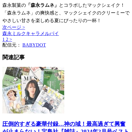
森永製菓の
「森永ラムネ」
とコラボしたマックシェイク！
「森永ラムネ」の爽快感と、マックシェイクのクリーミーで
やさしい甘さを楽しめる夏にぴったりの一杯！
次ページ >
森永ミルクキャラメルパイ
1
2
>
配信元：
BABYDOT
関連記事
圧倒的すぎる豪華付録…神の域！最高過ぎて興奮
が止まらない！宝島社『雑誌』2024年2月号ベスト