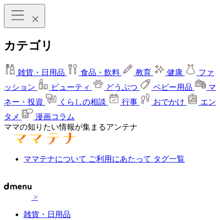
カテゴリ
雑貨・日用品
食品・飲料
教育
健康
ファ
ッション
ビューティ
どうぶつ
ベビー用品
マ
ネー・投資
くらしの相談
行事
おでかけ
エン
タメ
漫画コラム
ママの知りたい情報が集まるアンテナ
ママテナについて
ご利用にあたって
タグ一覧
>
雑貨・日用品