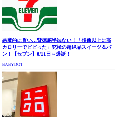
悪魔的に旨い…背徳感半端ない！「想像以上に高
カロリーでビビった」究極の超絶品スイーツ＆パ
ン！【セブン】8/11日～爆誕！
BABYDOT