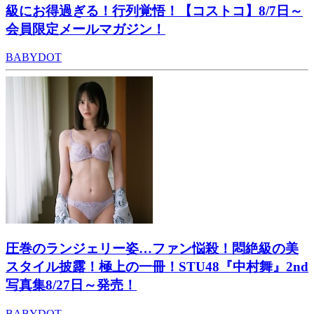
級にお得過ぎる！行列覚悟！【コストコ】8/7日～
会員限定メールマガジン！
BABYDOT
圧巻のランジェリー姿…ファン悩殺！悶絶級の美
スタイル披露！極上の一冊！STU48『中村舞』2nd
写真集8/27日～発売！
BABYDOT