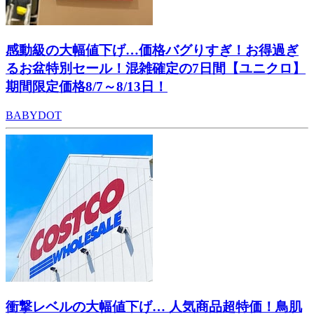
感動級の大幅値下げ…価格バグりすぎ！お得過ぎ
るお盆特別セール！混雑確定の7日間【ユニクロ】
期間限定価格8/7～8/13日！
BABYDOT
衝撃レベルの大幅値下げ… 人気商品超特価！鳥肌