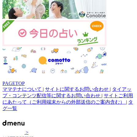
PAGETOP
ママテナについて
|
サイトに関するお問い合わせ
|
タイアッ
プ・コンテンツ配信等に関するお問い合わせ
|
サイトご利用
にあたって（ご利用端末からの外部送信のご案内含む）
|
タ
グ一覧
>