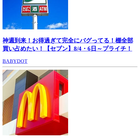
神週到来！お得過ぎて完全にバグってる！棚全部
買い占めたい！【セブン】8/4・6日～プライチ！
BABYDOT