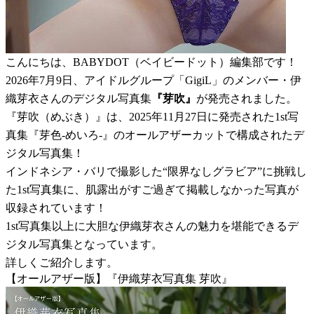
こんにちは、BABYDOT（ベイビードット）編集部です！
2026年7月9日、アイドルグループ「GigiL」のメンバー・伊
織芽衣さんのデジタル写真集
『芽吹』
が発売されました。
『芽吹（めぶき）』は、2025年11月27日に発売された1st写
真集『芽色-めいろ-』のオールアザーカットで構成されたデ
ジタル写真集！
インドネシア・バリで撮影した“限界なしグラビア”に挑戦し
た1st写真集に、肌露出がすご過ぎて掲載しなかった写真が
収録されています！
1st写真集以上に大胆な伊織芽衣さんの魅力を堪能できるデ
ジタル写真集となっています。
詳しくご紹介します。
【オールアザー版】『伊織芽衣写真集 芽吹』