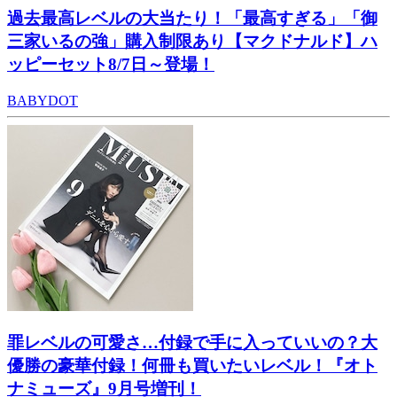
過去最高レベルの大当たり！「最高すぎる」「御
三家いるの強」購入制限あり【マクドナルド】ハ
ッピーセット8/7日～登場！
BABYDOT
罪レベルの可愛さ…付録で手に入っていいの？大
優勝の豪華付録！何冊も買いたいレベル！『オト
ナミューズ』9月号増刊！