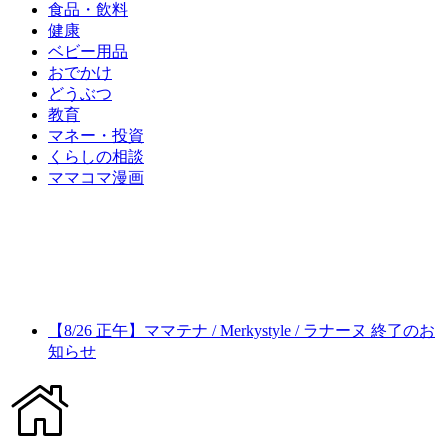
食品・飲料
健康
ベビー用品
おでかけ
どうぶつ
教育
マネー・投資
くらしの相談
ママコマ漫画
【8/26 正午】ママテナ / Merkystyle / ラナーヌ 終了のお
知らせ