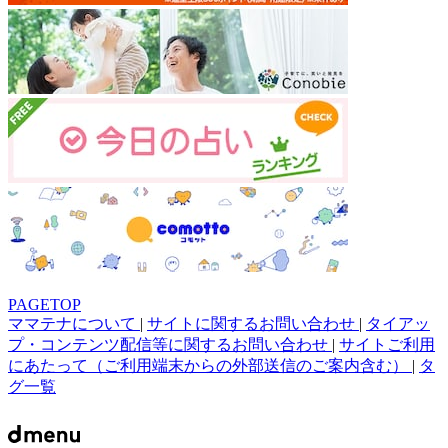
PAGETOP
ママテナについて
|
サイトに関するお問い合わせ
|
タイアッ
プ・コンテンツ配信等に関するお問い合わせ
|
サイトご利用
にあたって（ご利用端末からの外部送信のご案内含む）
|
タ
グ一覧