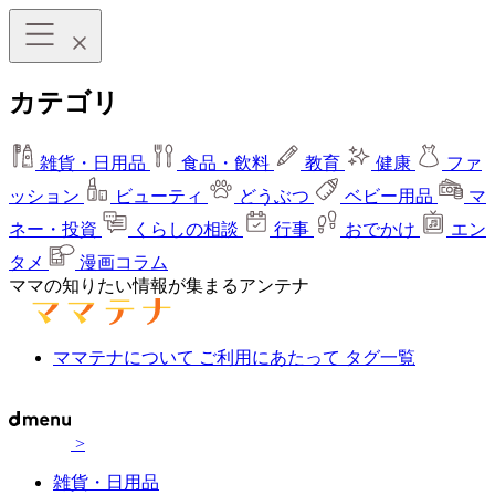
カテゴリ
雑貨・日用品
食品・飲料
教育
健康
ファ
ッション
ビューティ
どうぶつ
ベビー用品
マ
ネー・投資
くらしの相談
行事
おでかけ
エン
タメ
漫画コラム
ママの知りたい情報が集まるアンテナ
ママテナについて
ご利用にあたって
タグ一覧
>
雑貨・日用品