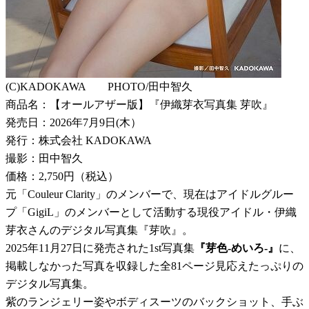
(C)KADOKAWA PHOTO/田中智久
商品名：【オールアザー版】『伊織芽衣写真集 芽吹』
発売日：2026年7月9日(木）
発行：株式会社 KADOKAWA
撮影：田中智久
価格：2,750円（税込）
元「Couleur Clarity」のメンバーで、現在はアイドルグルー
プ「GigiL」のメンバーとして活動する現役アイドル・伊織
芽衣さんのデジタル写真集『芽吹』。
2025年11月27日に発売された1st写真集
『芽色-めいろ-』
に、
掲載しなかった写真を収録した全81ページ見応えたっぷりの
デジタル写真集。
紫のランジェリー姿やボディスーツのバックショット、手ぶ