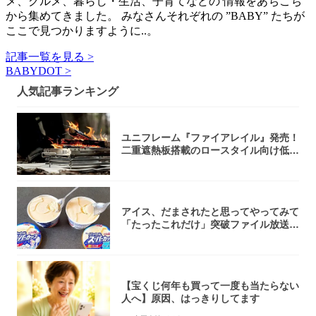
メ、グルメ、暮らし・生活、子育てなどの 情報をあちこち
から集めてきました。 みなさんそれぞれの ”BABY” たちが
ここで見つかりますように..。
記事一覧を見る >
BABYDOT >
人気記事ランキング
ユニフレーム『ファイアレイル』発売！
二重遮熱板搭載のロースタイル向け低型
焚き火台
アイス、だまされたと思ってやってみて
「たったこれだけ」突破ファイル放送で
大注目！...
【宝くじ何年も買って一度も当たらない
人へ】原因、はっきりしてます