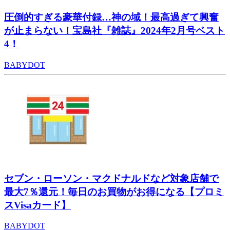
圧倒的すぎる豪華付録…神の域！最高過ぎて興奮
が止まらない！宝島社『雑誌』2024年2月号ベスト
4！
BABYDOT
セブン・ローソン・マクドナルドなど対象店舗で
最大7％還元！毎日のお買物がお得になる【プロミ
スVisaカード】
BABYDOT