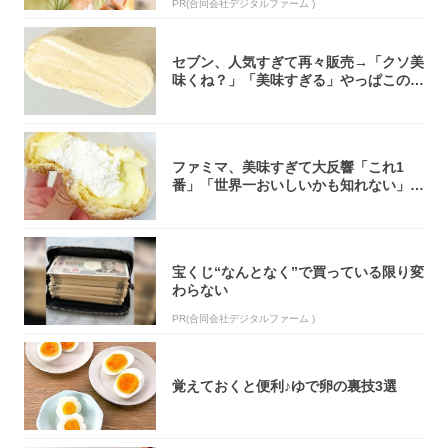
PR(合同会社デジタルファーム )
セブン、人気すぎて再々販売→「クソ美
味くね？」「美味すぎる」やっぱこのク
オリティ...
ファミマ、美味すぎて大反響「これ1
番」「世界一おいしいかも知れない」
「飲めそう」
宝くじ“なんとなく”で買っている限り変
わらない
PR(合同会社デジタルファーム )
覚えておくと便利♪ゆで卵の裏技3選