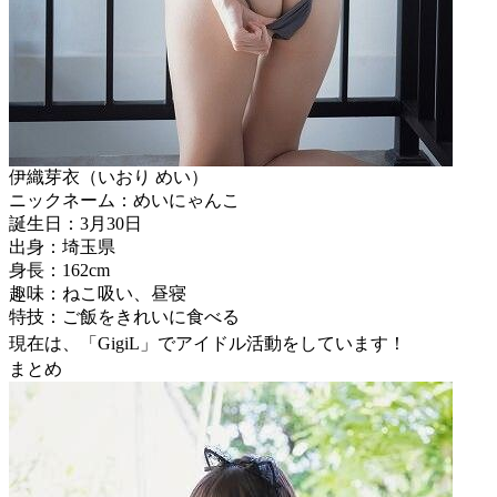
伊織芽衣（いおり めい）
ニックネーム：めいにゃんこ
誕生日：3月30日
出身：埼玉県
身長：162cm
趣味：ねこ吸い、昼寝
特技：ご飯をきれいに食べる
現在は、「GigiL」でアイドル活動をしています！
まとめ