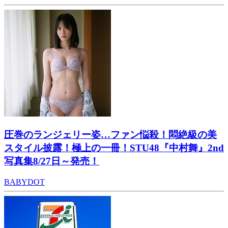
圧巻のランジェリー姿…ファン悩殺！悶絶級の美
スタイル披露！極上の一冊！STU48『中村舞』2nd
写真集8/27日～発売！
BABYDOT