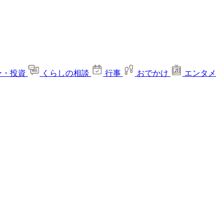
ー・投資
くらしの相談
行事
おでかけ
エンタメ