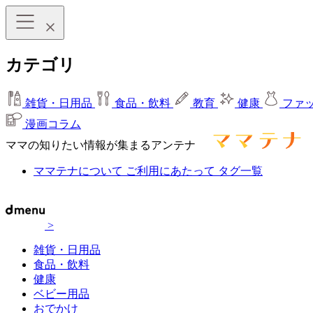
カテゴリ
雑貨・日用品
食品・飲料
教育
健康
ファ
漫画コラム
ママの知りたい情報が集まるアンテナ
ママテナについて
ご利用にあたって
タグ一覧
>
雑貨・日用品
食品・飲料
健康
ベビー用品
おでかけ