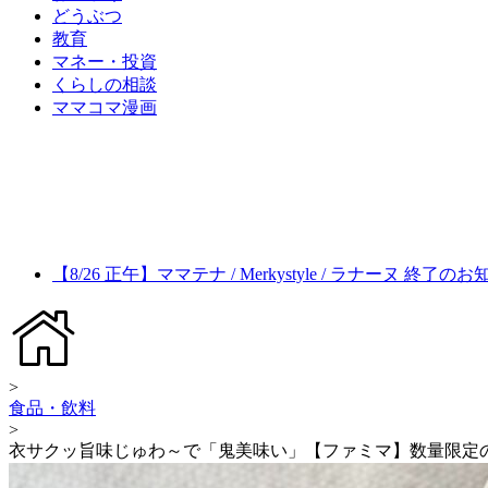
どうぶつ
教育
マネー・投資
くらしの相談
ママコマ漫画
【8/26 正午】ママテナ / Merkystyle / ラナーヌ 終了の
>
食品・飲料
>
衣サクッ旨味じゅわ～で「鬼美味い」【ファミマ】数量限定