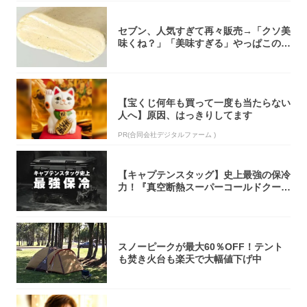
セブン、人気すぎて再々販売→「クソ美
味くね？」「美味すぎる」やっぱこのク
オリティ...
【宝くじ何年も買って一度も当たらない
人へ】原因、はっきりしてます
PR(合同会社デジタルファーム )
【キャプテンスタッグ】史上最強の保冷
力！『真空断熱スーパーコールドクーラ
ーボック...
スノーピークが最大60％OFF！テント
も焚き火台も楽天で大幅値下げ中