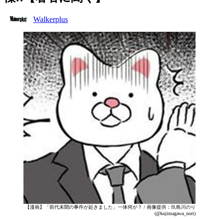
Walkerplus
【漫画】「前代未聞の事件が起きました」一体何が？ / 画像提供：玖島川のり
(@kujimagawa_nori)