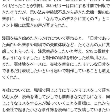
シ用だったことが判明。幸いゼリーは口にする寸前で回収で
きたそうだが、思い込みや確認不足から起きた危機一髪の出
来事に、「やばぁ…」「なんで人のデスクに置くの？」とコ
メント欄には驚きの声が寄せられた。
漫画を描き始めたきっかけについて尋ねると、「日常であっ
た面白い出来事や職場での失敗体験など、たくさんの人に共
感してもらったり、注意喚起をしたいと考え、SNSに投稿す
るようになりました」と制作の経緯を明かした玖島川さん。
また、実体験をベースに、会社を舞台にしたリアルな日常を
できるだけ表現したいという思いで制作していることも教え
てくれた。
今後については、職場で同じようにうっかりミスをして落ち
込む人が、漫画を通して少しでも前向きな気持ちになり、同
じようなミスをする人が減っていくことを目標に、これから
も会社で起きた小さな事件簿を漫画にして投稿していきたい