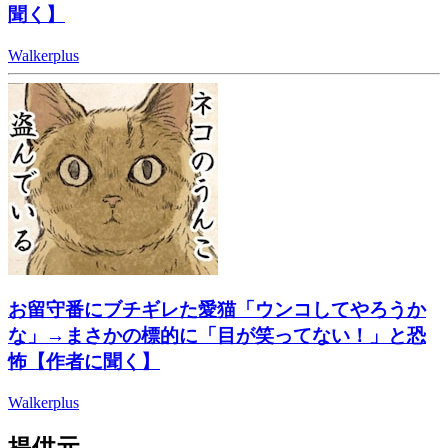
聞く】
Walkerplus
お留守番にブチギレた愛猫「ウンコしてやろうか
な」→まさかの標的に「目が笑ってない！」と恐
怖【作者に聞く】
Walkerplus