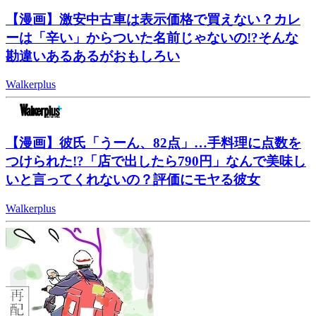
【漫画】激安中古車は表示価格で買えない？カレ
ーは「辛い」からついた名前じゃないの!?そんな
勘違いあるあるがおもしろい
Walkerplus
【漫画】彼氏「うーん、82点」…手料理に点数を
つけられた!?「店で出したら790円」なんで美味し
いと言ってくれないの？評価にモヤる彼女
Walkerplus