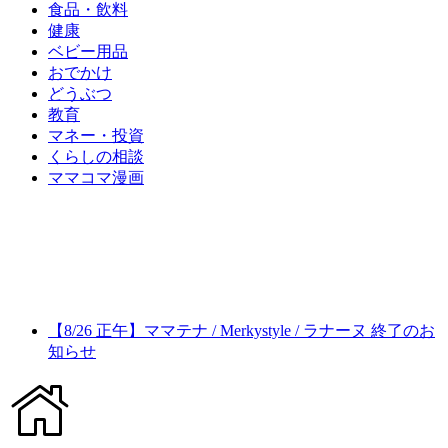
食品・飲料
健康
ベビー用品
おでかけ
どうぶつ
教育
マネー・投資
くらしの相談
ママコマ漫画
【8/26 正午】ママテナ / Merkystyle / ラナーヌ 終了のお
知らせ