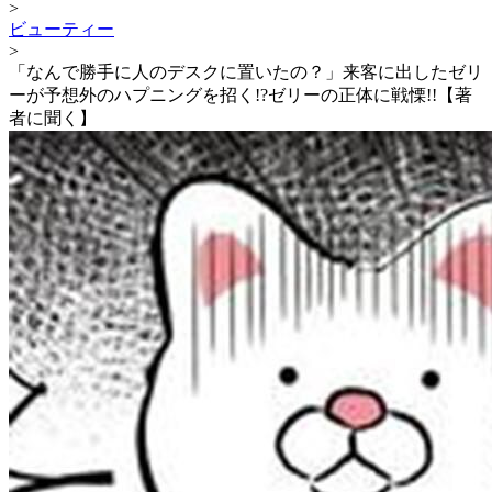
>
ビューティー
>
「なんで勝手に人のデスクに置いたの？」来客に出したゼリ
ーが予想外のハプニングを招く!?ゼリーの正体に戦慄!!【著
者に聞く】