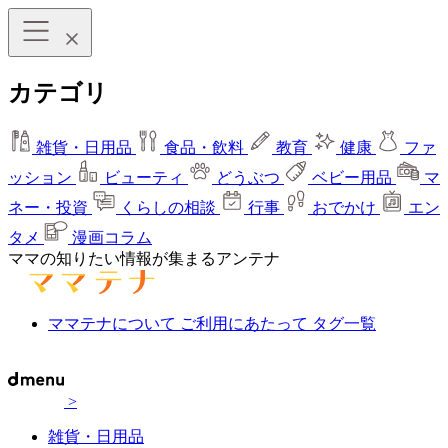
カテゴリ
雑貨・日用品
食品・飲料
教育
健康
ファ
ッション
ビューティ
どうぶつ
ベビー用品
マ
ネー・投資
くらしの相談
行事
おでかけ
エン
タメ
漫画コラム
ママの知りたい情報が集まるアンテナ
ママテナについて
ご利用にあたって
タグ一覧
>
雑貨・日用品