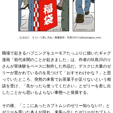
...なるほど、そういう潰し方ね / 画像提供：玖島川のり(@kujimagawa_nori)
職場で起きるハプニングをユーモアたっぷりに描いたギャグ
漫画「前代未聞のことが起きました」は、作者の玖島川のり
さんが実体験をベースに制作した作品だ。デスクに大量のゼ
リーが置かれているのを見つけて「おすそわけかな？」と思
っていたところ、突然の来客でお茶菓子が足りないという相
談を受け、「良かったら使ってください」とゼリーを差し出
したことから思いもよらない事態へと発展する。
その後、「ここにあったカブトムシのゼリー知らない!?」と
ゼリーを置いた本人が現れ、来客へ出したゼリーがカブトム