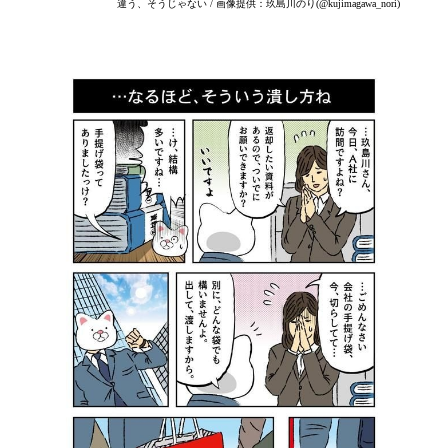
違う、そうじゃない / 画像提供：玖島川のり(@kujimagawa_nori)