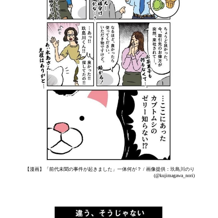
【漫画】「前代未聞の事件が起きました」一体何が？ / 画像提供：玖島川のり
(@kujimagawa_nori)