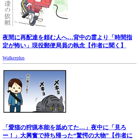
夜間に再配達を頼む人へ…背中の霊より「時間指
定が怖い」現役郵便局員の執念【作者に聞く】
Walkerplus
「愛猫の狩猟本能を舐めてた…」夜中に「見ろ
ー！」大興奮で持ち帰った“驚愕の大物”【作者に