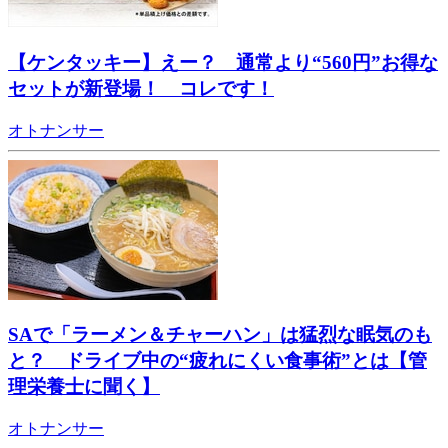
【ケンタッキー】えー？ 通常より“560円”お得な
セットが新登場！ コレです！
オトナンサー
SAで「ラーメン＆チャーハン」は猛烈な眠気のも
と？ ドライブ中の“疲れにくい食事術”とは【管
理栄養士に聞く】
オトナンサー