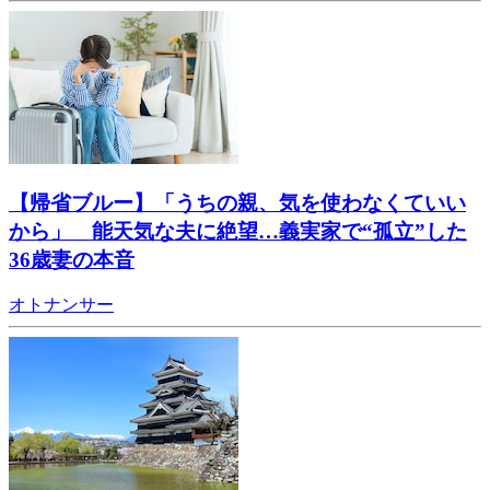
【帰省ブルー】「うちの親、気を使わなくていい
から」 能天気な夫に絶望…義実家で“孤立”した
36歳妻の本音
オトナンサー