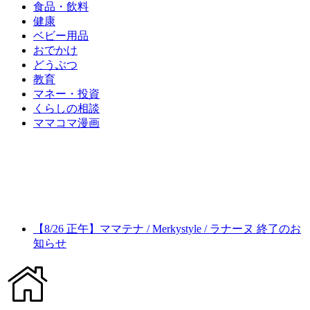
食品・飲料
健康
ベビー用品
おでかけ
どうぶつ
教育
マネー・投資
くらしの相談
ママコマ漫画
【8/26 正午】ママテナ / Merkystyle / ラナーヌ 終了のお
知らせ