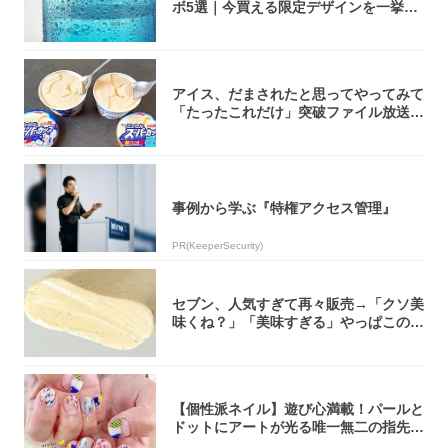
ボ5選｜今買える限定デザインを一挙紹
介！
アイス、だまされたと思ってやってみて
「たったこれだけ」突破ファイル放送で
大注目！...
事例から学ぶ『特権アクセス管理』
PR(KeeperSecurity)
セブン、人気すぎて再々販売→「クソ美
味くね？」「美味すぎる」やっぱこのク
オリティ...
【個性派ネイル】遊び心満載！パールと
ドットにアートが光る唯一無二の指先が
完成！