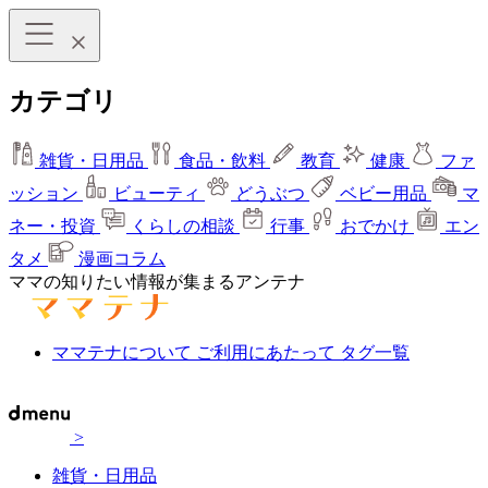
カテゴリ
雑貨・日用品
食品・飲料
教育
健康
ファ
ッション
ビューティ
どうぶつ
ベビー用品
マ
ネー・投資
くらしの相談
行事
おでかけ
エン
タメ
漫画コラム
ママの知りたい情報が集まるアンテナ
ママテナについて
ご利用にあたって
タグ一覧
>
雑貨・日用品