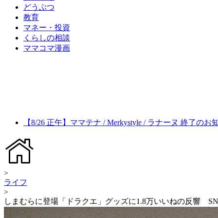
どうぶつ
教育
マネー・投資
くらしの相談
ママコマ漫画
【8/26 正午】ママテナ / Merkystyle / ラナーヌ 終了の
>
ライフ
>
しまむらに登場「ドラクエ」グッズに1.8万いいねの反響 S