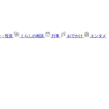
ー・投資
くらしの相談
行事
おでかけ
エンタメ