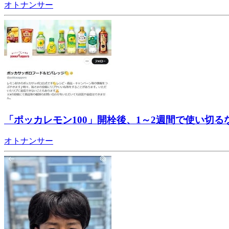
オトナンサー
「ポッカレモン100」開栓後、1～2週間で使い切
オトナンサー