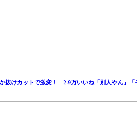
か抜けカットで激変！ 2.9万いいね「別人やん」