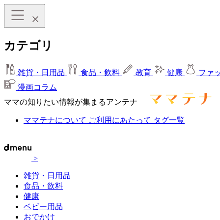
カテゴリ
雑貨・日用品
食品・飲料
教育
健康
ファ
漫画コラム
ママの知りたい情報が集まるアンテナ
ママテナについて
ご利用にあたって
タグ一覧
>
雑貨・日用品
食品・飲料
健康
ベビー用品
おでかけ