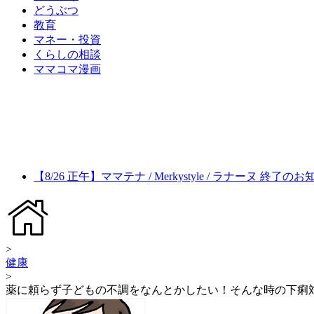
どうぶつ
教育
マネー・投資
くらしの相談
ママコマ漫画
【8/26 正午】ママテナ / Merkystyle / ラナーヌ 終了の
>
健康
>
薬に頼らず子どもの不調をなんとかしたい！そんな時の下痢