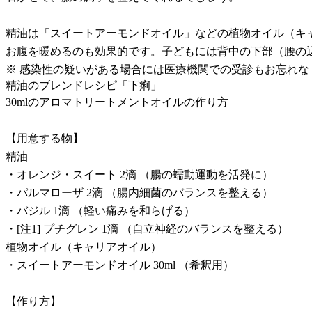
精油は「スイートアーモンドオイル」などの植物オイル（キ
お腹を暖めるのも効果的です。子どもには背中の下部（腰の
※ 感染性の疑いがある場合には医療機関での受診もお忘れな
精油のブレンドレシピ「下痢」
30mlのアロマトリートメントオイルの作り方
【用意する物】
精油
・オレンジ・スイート 2滴 （腸の蠕動運動を活発に）
・パルマローザ 2滴 （腸内細菌のバランスを整える）
・バジル 1滴 （軽い痛みを和らげる）
・[注1] プチグレン 1滴 （自立神経のバランスを整える）
植物オイル（キャリアオイル）
・スイートアーモンドオイル 30ml （希釈用）
【作り方】