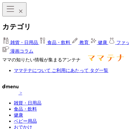
カテゴリ
雑貨・日用品
食品・飲料
教育
健康
ファ
漫画コラム
ママの知りたい情報が集まるアンテナ
ママテナについて
ご利用にあたって
タグ一覧
>
雑貨・日用品
食品・飲料
健康
ベビー用品
おでかけ