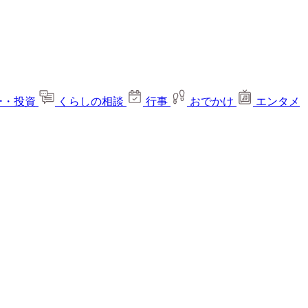
ー・投資
くらしの相談
行事
おでかけ
エンタメ