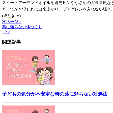
スイートアーモンドオイルを遮光ビンや小さめのガラス瓶な
どしてかき混ぜれば出来上がり。プチグレンを入れない場合
(※注参照)
次ページ >
薬に頼らない体づくり
1
2
>
関連記事
子どもの気分が不安定な時の薬に頼らない対処法