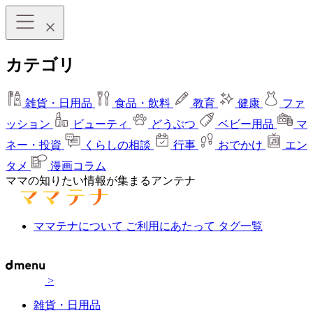
カテゴリ
雑貨・日用品
食品・飲料
教育
健康
ファ
ッション
ビューティ
どうぶつ
ベビー用品
マ
ネー・投資
くらしの相談
行事
おでかけ
エン
タメ
漫画コラム
ママの知りたい情報が集まるアンテナ
ママテナについて
ご利用にあたって
タグ一覧
>
雑貨・日用品