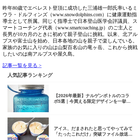
昨年80歳でエベレスト登頂に成功した三浦雄一郎氏率いるミ
ウラ・ドルフィンズ（www.snowdolphins.com）に健康運動指
導士として所属。同じく指導士で日本登山医学会評議員、ス
マートコーチング代表（www.smartcoaching.jp）のご主人と
長男が10カ月のときに初めて親子登山に挑戦。以来、北アル
プスや富士山を始め、日本各地の山を親子で楽しんでいる。
家族のお気に入りの山は山梨百名山の竜ヶ岳、これから挑戦
したいのは南アルプスや屋久島。
記事一覧を見る >
人気記事ランキング
【2026年最新】ナルゲンボトルのコラ
ボ5選｜今買える限定デザインを一挙紹
介！
アイス、だまされたと思ってやってみて
「たったこれだけ」突破ファイル放送で
大注目！...