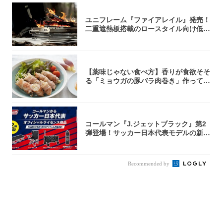
ユニフレーム『ファイアレイル』発売！
二重遮熱板搭載のロースタイル向け低型
焚き火台
【薬味じゃない食べ方】香りが食欲そそ
る「ミョウガの豚バラ肉巻き」作ってみ
た！辛み...
コールマン『J.ジェットブラック』第2
弾登場！サッカー日本代表モデルの新作
5アイ...
Recommended by