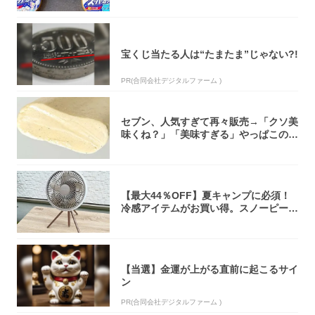
宝くじ当たる人は“たまたま”じゃない?!
PR(合同会社デジタルファーム )
セブン、人気すぎて再々販売→「クソ美
味くね？」「美味すぎる」やっぱこのク
オリティ...
【最大44％OFF】夏キャンプに必須！
冷感アイテムがお買い得。スノーピー
ク・ロゴ...
【当選】金運が上がる直前に起こるサイ
ン
PR(合同会社デジタルファーム )