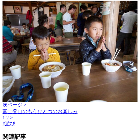
次ページ >
富士登山のもうひとつのお楽しみ
1
2
>
#
遊び
関連記事