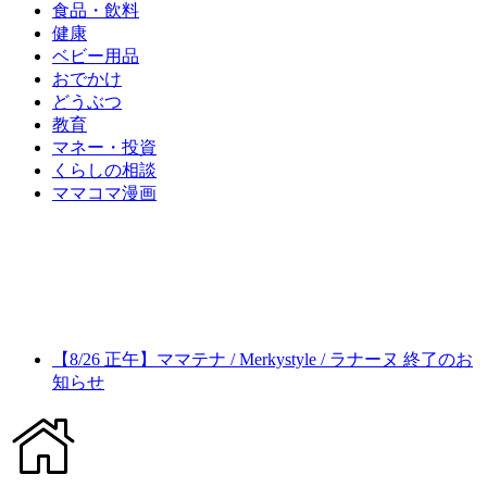
食品・飲料
健康
ベビー用品
おでかけ
どうぶつ
教育
マネー・投資
くらしの相談
ママコマ漫画
【8/26 正午】ママテナ / Merkystyle / ラナーヌ 終了のお
知らせ