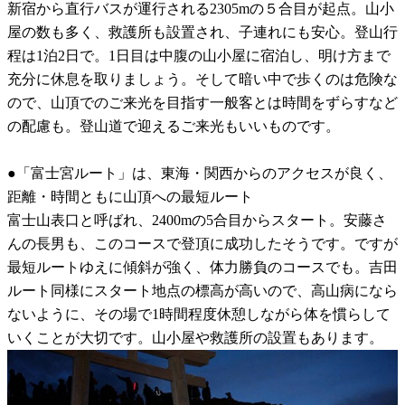
新宿から直行バスが運行される2305mの５合目が起点。山小
屋の数も多く、救護所も設置され、子連れにも安心。登山行
程は1泊2日で。1日目は中腹の山小屋に宿泊し、明け方まで
充分に休息を取りましょう。そして暗い中で歩くのは危険な
ので、山頂でのご来光を目指す一般客とは時間をずらすなど
の配慮も。登山道で迎えるご来光もいいものです。
●「富士宮ルート」は、東海・関西からのアクセスが良く、
距離・時間ともに山頂への最短ルート
富士山表口と呼ばれ、2400mの5合目からスタート。安藤さ
んの長男も、このコースで登頂に成功したそうです。ですが
最短ルートゆえに傾斜が強く、体力勝負のコースでも。吉田
ルート同様にスタート地点の標高が高いので、高山病になら
ないように、その場で1時間程度休憩しながら体を慣らして
いくことが大切です。山小屋や救護所の設置もあります。