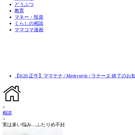
どうぶつ
教育
マネー・投資
くらしの相談
ママコマ漫画
【8/26 正午】ママテナ / Merkystyle / ラナーヌ 終了の
>
相談
>
実は多い悩み…ふたりめ不妊