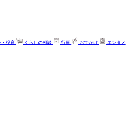
ー・投資
くらしの相談
行事
おでかけ
エンタメ