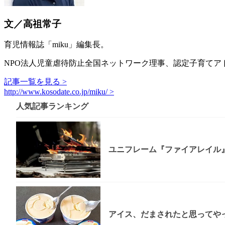
文／高祖常子
育児情報誌「miku」編集長。
NPO法人児童虐待防止全国ネットワーク理事、認定子育てア
記事一覧を見る >
http://www.kosodate.co.jp/miku/ >
人気記事ランキング
ユニフレーム『ファイアレイル
アイス、だまされたと思ってやっ