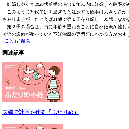
妊娠しやすさは20代前半の場合１年以内に妊娠する確率が97
このように30代半ばを過ぎると妊娠する確率は大きくさが
もありますが、たとえば31歳で第１子を妊娠し、35歳でな
第２子の場合は、特に年齢を重ねるごとに自然妊娠が難しく
検査の設備が整っている不妊治療の専門医にかかる方がおす
#
こども
#
健康
関連記事
夫婦で計画を作る「ふたりめ」