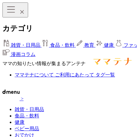
カテゴリ
雑貨・日用品
食品・飲料
教育
健康
ファ
漫画コラム
ママの知りたい情報が集まるアンテナ
ママテナについて
ご利用にあたって
タグ一覧
>
雑貨・日用品
食品・飲料
健康
ベビー用品
おでかけ