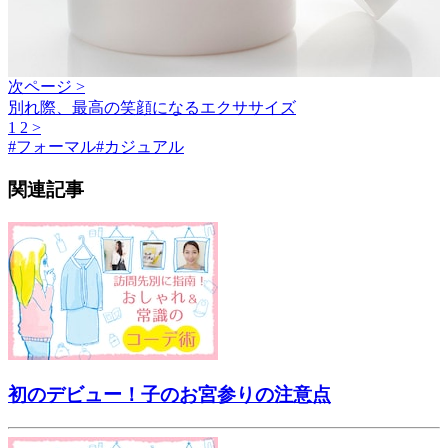
次ページ >
別れ際、最高の笑顔になるエクササイズ
1
2
>
#
フォーマル
#
カジュアル
関連記事
初のデビュー！子のお宮参りの注意点