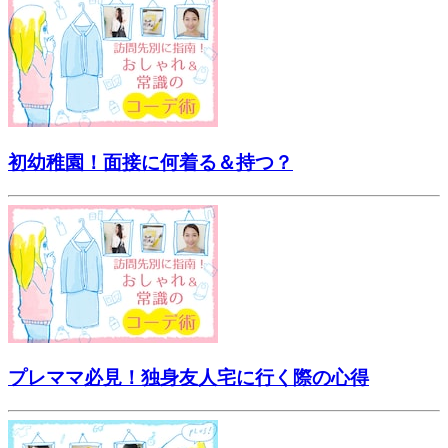
初幼稚園！面接に何着る＆持つ？
プレママ必見！独身友人宅に行く際の心得