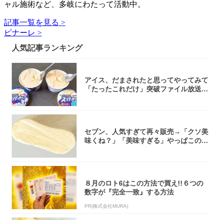
ャル施術など、多岐にわたって活動中。
記事一覧を見る >
ビナーレ >
人気記事ランキング
アイス、だまされたと思ってやってみて
「たったこれだけ」突破ファイル放送で
大注目！...
セブン、人気すぎて再々販売→「クソ美
味くね？」「美味すぎる」やっぱこのク
オリティ...
８月のロト6はこの方法で買え!!６つの
数字が『完全一致』する方法
PR(株式会社MURA)