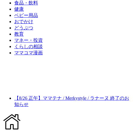
食品・飲料
健康
ベビー用品
おでかけ
どうぶつ
教育
マネー・投資
くらしの相談
ママコマ漫画
【8/26 正午】ママテナ / Merkystyle / ラナーヌ 終了のお
知らせ