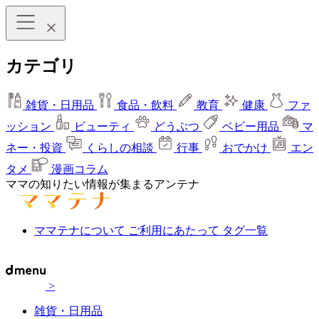
カテゴリ
雑貨・日用品
食品・飲料
教育
健康
ファ
ッション
ビューティ
どうぶつ
ベビー用品
マ
ネー・投資
くらしの相談
行事
おでかけ
エン
タメ
漫画コラム
ママの知りたい情報が集まるアンテナ
ママテナについて
ご利用にあたって
タグ一覧
>
雑貨・日用品