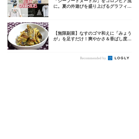
「シーフードヌードル」をコロンビア流
に。夏の外遊びを盛り上げるグラフィッ
クTが登...
【無限副菜】なすのゴマ和えに「みょう
が」を足すだけ！爽やかさ＆香ばし度1
00倍に...
Recommended by