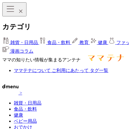
カテゴリ
雑貨・日用品
食品・飲料
教育
健康
ファ
漫画コラム
ママの知りたい情報が集まるアンテナ
ママテナについて
ご利用にあたって
タグ一覧
>
雑貨・日用品
食品・飲料
健康
ベビー用品
おでかけ