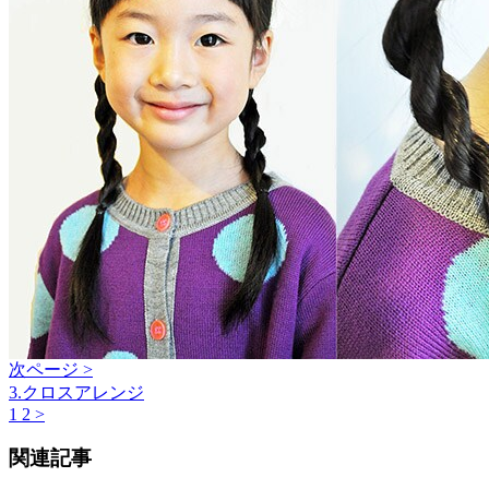
次ページ >
3.クロスアレンジ
1
2
>
関連記事