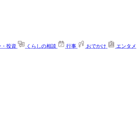
ー・投資
くらしの相談
行事
おでかけ
エンタメ