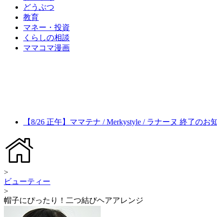
どうぶつ
教育
マネー・投資
くらしの相談
ママコマ漫画
【8/26 正午】ママテナ / Merkystyle / ラナーヌ 終了の
>
ビューティー
>
帽子にぴったり！二つ結びヘアアレンジ