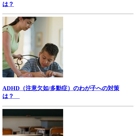
は？
ADHD（注意欠如/多動症）のわが子への対策
は？