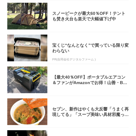
スノーピークが最大60％OFF！テント
も焚き火台も楽天で大幅値下げ中
宝くじ“なんとなく”で買っている限り変
わらない
PR(合同会社デジタルファーム )
【最大40％OFF】ポータブルエアコン
＆ファンがAmazonでお得！山善・Bo
u...
セブン、新作はやくも大反響「うまく再
現してる」「スープ美味い具材邪魔って
くらい美...