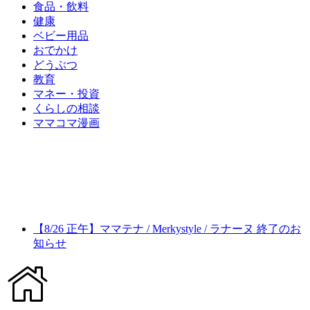
食品・飲料
健康
ベビー用品
おでかけ
どうぶつ
教育
マネー・投資
くらしの相談
ママコマ漫画
【8/26 正午】ママテナ / Merkystyle / ラナーヌ 終了のお
知らせ