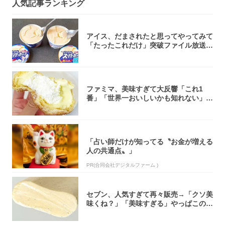
人気記事ランキング
アイス、だまされたと思ってやってみて
「たったこれだけ」突破ファイル放送で
大注目！...
ファミマ、美味すぎて大反響「これ1
番」「世界一おいしいかも知れない」
「飲めそう」
「占い師だけが知ってる〝お金が増える
人の共通点〟」
PR(合同会社デジタルファーム )
セブン、人気すぎて再々販売→「クソ美
味くね？」「美味すぎる」やっぱこのク
オリティ...