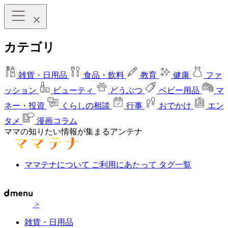
カテゴリ
雑貨・日用品
食品・飲料
教育
健康
ファ
ッション
ビューティ
どうぶつ
ベビー用品
マ
ネー・投資
くらしの相談
行事
おでかけ
エン
タメ
漫画コラム
ママの知りたい情報が集まるアンテナ
ママテナについて
ご利用にあたって
タグ一覧
>
雑貨・日用品