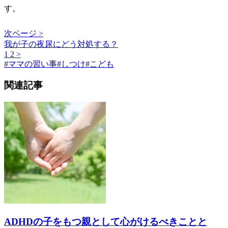
す。
次ページ >
我が子の夜尿にどう対処する？
1
2
>
#
ママの習い事
#
しつけ
#
こども
関連記事
ADHDの子をもつ親として心がけるべきことと