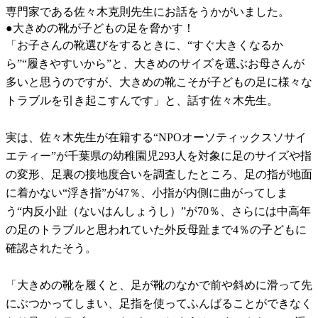
専門家である佐々木克則先生にお話をうかがいました。
●大きめの靴が子どもの足を脅かす！
「お子さんの靴選びをするときに、“すぐ大きくなるか
ら”“履きやすいから”と、大きめのサイズを選ぶお母さんが
多いと思うのですが、大きめの靴こそが子どもの足に様々な
トラブルを引き起こすんです」と、話す佐々木先生。
実は、佐々木先生が在籍する“NPOオーソティックスソサイ
エティー”が千葉県の幼稚園児293人を対象に足のサイズや指
の変形、足裏の接地度合いを調査したところ、足の指が地面
に着かない“浮き指”が47％、小指が内側に曲がってしま
う“内反小趾（ないはんしょうし）”が70％、さらには中高年
の足のトラブルと思われていた外反母趾まで4％の子どもに
確認されたそう。
「大きめの靴を履くと、足が靴のなかで前や斜めに滑って先
にぶつかってしまい、足指を使ってふんばることができなく