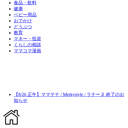
食品・飲料
健康
ベビー用品
おでかけ
どうぶつ
教育
マネー・投資
くらしの相談
ママコマ漫画
【8/26 正午】ママテナ / Merkystyle / ラナーヌ 終了のお
知らせ