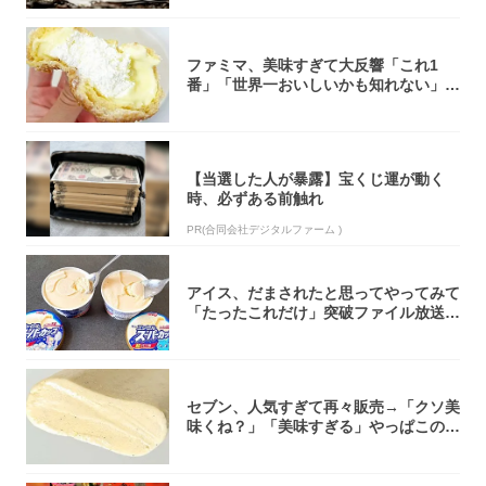
ファミマ、美味すぎて大反響「これ1
番」「世界一おいしいかも知れない」
「飲めそう」
【当選した人が暴露】宝くじ運が動く
時、必ずある前触れ
PR(合同会社デジタルファーム )
アイス、だまされたと思ってやってみて
「たったこれだけ」突破ファイル放送で
大注目！...
セブン、人気すぎて再々販売→「クソ美
味くね？」「美味すぎる」やっぱこのク
オリティ...