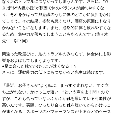
なり足のトラブルにつながってしまうんです。さらに、”浮
き指”や“内反小趾”が原因で体のバランスが崩れやすくな
り、それをかばって無意識のうちに体のどこかに負担をかけ
てしまう。その結果、姿勢も悪くなり、腰痛の原因にもなり
かねないことになります。また、必然的に体も疲れやすくな
るため、集中力が落ちてしまうこともあるんです」(佐々木
先生 以下同)
間違った靴選びは、足のトラブルのみならず、体全体にも影
響をおよぼしてしまうようです。
●足に合った靴でかけっこが速くなる！？
さらに、運動能力の低下にもつながると先生は続けます。
「最近、お子さんが“よく転ぶ、まっすぐ走れない、すぐ立
ち上がれない、かけっこが遅い…”という声をよく聞くので
すが、これも合っていないぶかぶか靴を履いている可能性が
高いんです。実際、ぴったり合った靴を履いてからかけっこ
が速くなる、スポーツのパフォーマンスが上るなどのケース