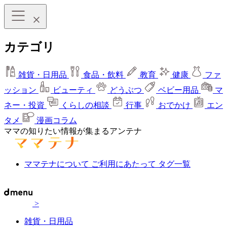
カテゴリ
雑貨・日用品
食品・飲料
教育
健康
ファ
ッション
ビューティ
どうぶつ
ベビー用品
マ
ネー・投資
くらしの相談
行事
おでかけ
エン
タメ
漫画コラム
ママの知りたい情報が集まるアンテナ
ママテナについて
ご利用にあたって
タグ一覧
>
雑貨・日用品