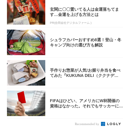
玄関に〇〇置いてる人は金運落ちてま
す…金運を上げる方法とは
PR(合同会社デジタルファーム )
シュラフカバーおすすめ8選！登山・冬
キャンプ向けの選び方も解説
手作りお惣菜が人気!お握り弁当を食べ
てみた『KUKUNA DELI（ククナデ
リ）...
FIFAはひどい、アメリカにW杯開催の
資格はなかった。それでもサッカーには
夢があ...
Recommended by