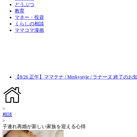
どうぶつ
教育
マネー・投資
くらしの相談
ママコマ漫画
【8/26 正午】ママテナ / Merkystyle / ラナーヌ 終了の
>
相談
>
子連れ再婚が新しい家族を迎える心得