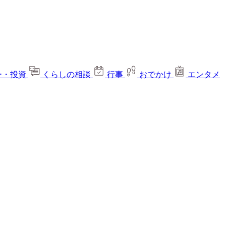
ー・投資
くらしの相談
行事
おでかけ
エンタメ