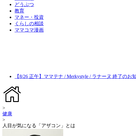
どうぶつ
教育
マネー・投資
くらしの相談
ママコマ漫画
【8/26 正午】ママテナ / Merkystyle / ラナーヌ 終了の
>
健康
>
人目が気になる「アザコン」とは