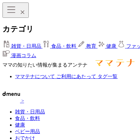
カテゴリ
雑貨・日用品
食品・飲料
教育
健康
ファ
漫画コラム
ママの知りたい情報が集まるアンテナ
ママテナについて
ご利用にあたって
タグ一覧
>
雑貨・日用品
食品・飲料
健康
ベビー用品
おでかけ