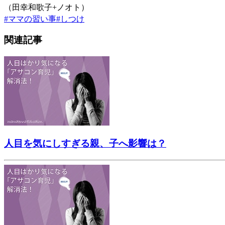
（田幸和歌子+ノオト）
#
ママの習い事
#
しつけ
関連記事
人目を気にしすぎる親、子へ影響は？