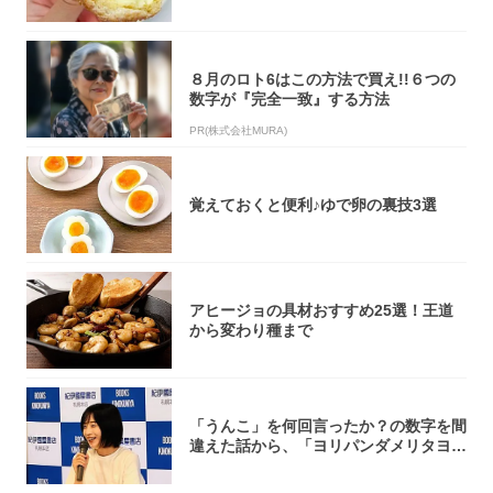
「飲めそう」
８月のロト6はこの方法で買え!!６つの
数字が『完全一致』する方法
PR(株式会社MURA)
覚えておくと便利♪ゆで卵の裏技3選
アヒージョの具材おすすめ25選！王道
から変わり種まで
「うんこ」を何回言ったか？の数字を間
違えた話から、「ヨリパンダメリタヨコ
エビ」の...