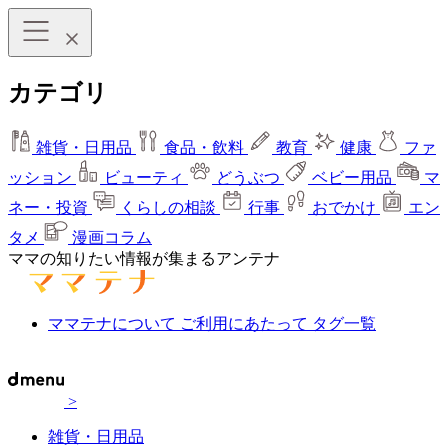
カテゴリ
雑貨・日用品
食品・飲料
教育
健康
ファ
ッション
ビューティ
どうぶつ
ベビー用品
マ
ネー・投資
くらしの相談
行事
おでかけ
エン
タメ
漫画コラム
ママの知りたい情報が集まるアンテナ
ママテナについて
ご利用にあたって
タグ一覧
>
雑貨・日用品