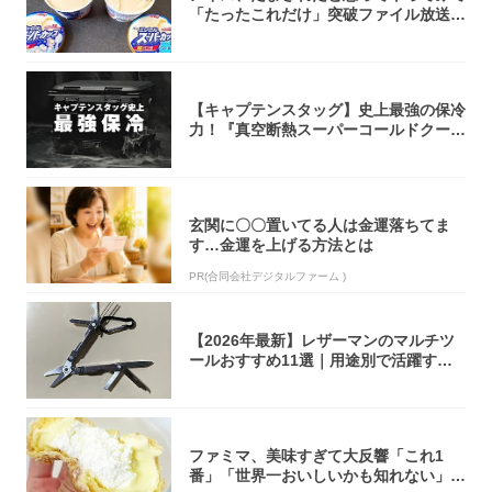
「たったこれだけ」突破ファイル放送で
大注目！...
【キャプテンスタッグ】史上最強の保冷
力！『真空断熱スーパーコールドクーラ
ーボック...
玄関に〇〇置いてる人は金運落ちてま
す…金運を上げる方法とは
PR(合同会社デジタルファーム )
【2026年最新】レザーマンのマルチツ
ールおすすめ11選｜用途別で活躍する
モデル...
ファミマ、美味すぎて大反響「これ1
番」「世界一おいしいかも知れない」