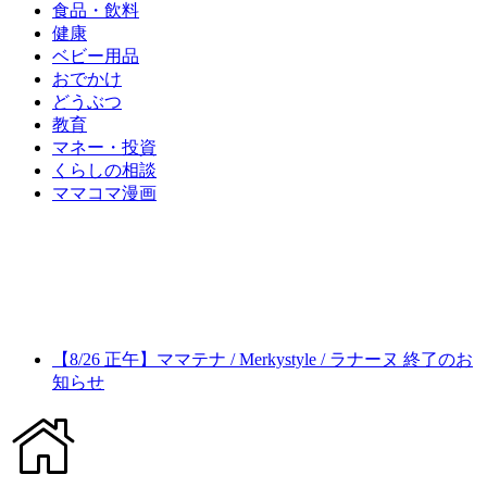
食品・飲料
健康
ベビー用品
おでかけ
どうぶつ
教育
マネー・投資
くらしの相談
ママコマ漫画
【8/26 正午】ママテナ / Merkystyle / ラナーヌ 終了のお
知らせ