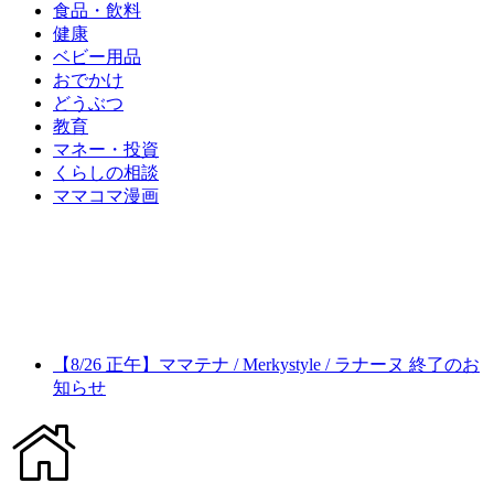
食品・飲料
健康
ベビー用品
おでかけ
どうぶつ
教育
マネー・投資
くらしの相談
ママコマ漫画
【8/26 正午】ママテナ / Merkystyle / ラナーヌ 終了のお
知らせ