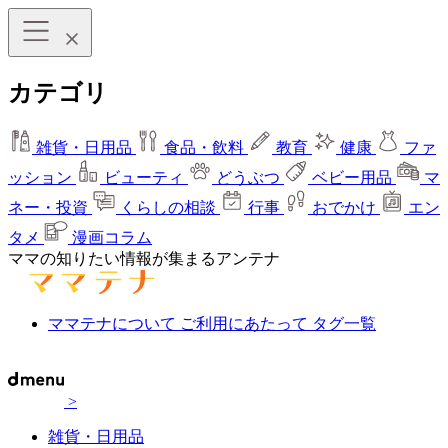
カテゴリ
雑貨・日用品
食品・飲料
教育
健康
ファ
ッション
ビューティ
どうぶつ
ベビー用品
マ
ネー・投資
くらしの相談
行事
おでかけ
エン
タメ
漫画コラム
ママの知りたい情報が集まるアンテナ
ママテナについて
ご利用にあたって
タグ一覧
>
雑貨・日用品