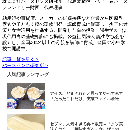
株式会社バースセンス研究所 代表取締役、ベビー＆バース
フレンドリー財団 代表理事
助産師や百貨店、メーカーの妊婦接遇など企業から医療界、
家族や子ども支援の研修開発、講師育成に従事し、少子化対
策と女性活用を推進する。開発した命の授業「誕生学®」は
現代用言の基礎知識にも掲載。公益社団法人 誕生学協会を
設立し、全国400名以上の母親を講師に育成。全国の小中学
校で開講中。
記事一覧を見る >
バースセンス研究所 >
人気記事ランキング
アイス、だまされたと思ってやってみて
「たったこれだけ」突破ファイル放送で
大注目！...
セブン、人気すぎて再々販売→「クソ美
味くね？」「美味すぎる」やっぱこのク