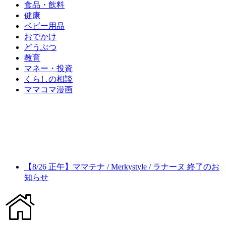
食品・飲料
健康
ベビー用品
おでかけ
どうぶつ
教育
マネー・投資
くらしの相談
ママコマ漫画
【8/26 正午】ママテナ / Merkystyle / ラナーヌ 終了のお
知らせ