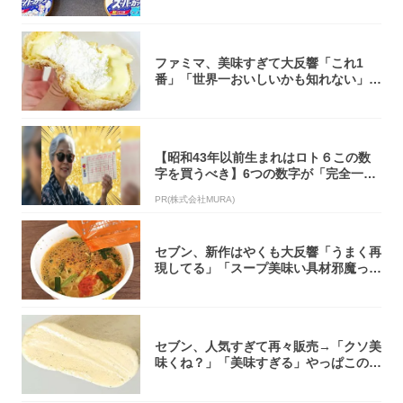
大注目！...
ファミマ、美味すぎて大反響「これ1
番」「世界一おいしいかも知れない」
「飲めそう」
【昭和43年以前生まれはロト６この数
字を買うべき】6つの数字が「完全一
致」する方...
PR(株式会社MURA)
セブン、新作はやくも大反響「うまく再
現してる」「スープ美味い具材邪魔って
くらい美...
セブン、人気すぎて再々販売→「クソ美
味くね？」「美味すぎる」やっぱこのク
オリティ...