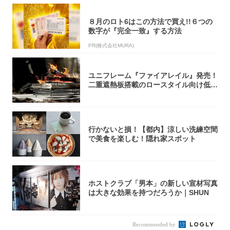
８月のロト6はこの方法で買え!!６つの
数字が『完全一致』する方法
PR(株式会社MURA)
ユニフレーム『ファイアレイル』発売！
二重遮熱板搭載のロースタイル向け低型
焚き火台
行かないと損！【都内】涼しい洗練空間
で美食を楽しむ！隠れ家スポット
ホストクラブ「男本」の新しい宣材写真
は大きな効果を持つだろうか｜SHUN
Recommended by