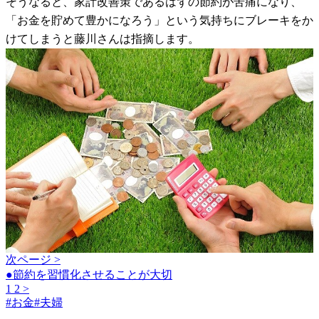
そうなると、家計改善策であるはずの節約が苦痛になり、
「お金を貯めて豊かになろう」という気持ちにブレーキをか
けてしまうと藤川さんは指摘します。
次ページ >
●節約を習慣化させることが大切
1
2
>
#
お金
#
夫婦