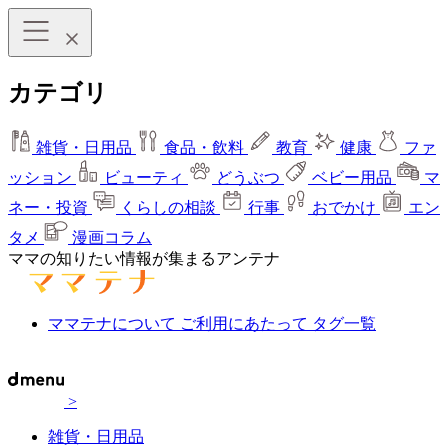
カテゴリ
雑貨・日用品
食品・飲料
教育
健康
ファ
ッション
ビューティ
どうぶつ
ベビー用品
マ
ネー・投資
くらしの相談
行事
おでかけ
エン
タメ
漫画コラム
ママの知りたい情報が集まるアンテナ
ママテナについて
ご利用にあたって
タグ一覧
>
雑貨・日用品