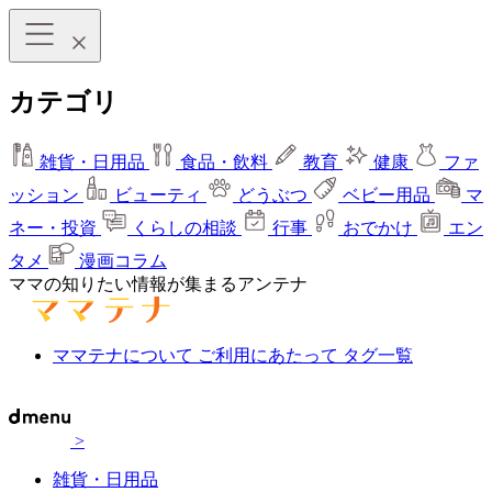
カテゴリ
雑貨・日用品
食品・飲料
教育
健康
ファ
ッション
ビューティ
どうぶつ
ベビー用品
マ
ネー・投資
くらしの相談
行事
おでかけ
エン
タメ
漫画コラム
ママの知りたい情報が集まるアンテナ
ママテナについて
ご利用にあたって
タグ一覧
>
雑貨・日用品