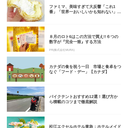
ファミマ、美味すぎて大反響「これ1
番」「世界一おいしいかも知れない」
「飲めそう」
８月のロト6はこの方法で買え!!６つの
数字が『完全一致』する方法
PR(株式会社MURA)
カナダの食を祝う一日 市場と食卓をつ
なぐ「フード・デー」【カナダ】
バイクテントおすすめ12選！選び方か
ら積載のコツまで徹底解説
松江エクセルホテル東急：ホテルメイド