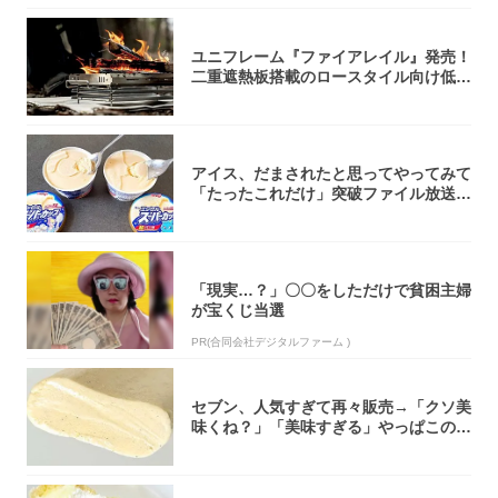
ユニフレーム『ファイアレイル』発売！
二重遮熱板搭載のロースタイル向け低型
焚き火台
アイス、だまされたと思ってやってみて
「たったこれだけ」突破ファイル放送で
大注目！...
「現実…？」〇〇をしただけで貧困主婦
が宝くじ当選
PR(合同会社デジタルファーム )
セブン、人気すぎて再々販売→「クソ美
味くね？」「美味すぎる」やっぱこのク
オリティ...