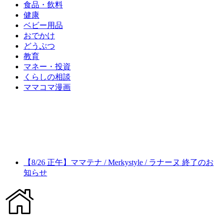
食品・飲料
健康
ベビー用品
おでかけ
どうぶつ
教育
マネー・投資
くらしの相談
ママコマ漫画
【8/26 正午】ママテナ / Merkystyle / ラナーヌ 終了のお
知らせ