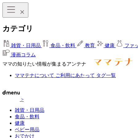
カテゴリ
雑貨・日用品
食品・飲料
教育
健康
ファ
漫画コラム
ママの知りたい情報が集まるアンテナ
ママテナについて
ご利用にあたって
タグ一覧
>
雑貨・日用品
食品・飲料
健康
ベビー用品
おでかけ