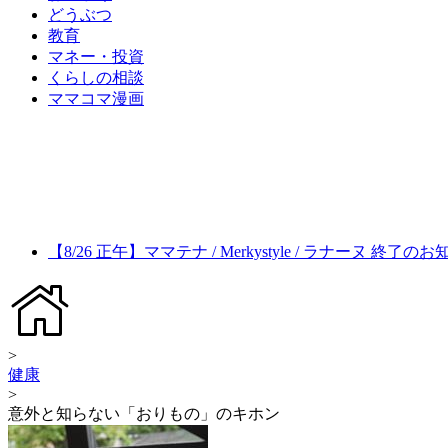
どうぶつ
教育
マネー・投資
くらしの相談
ママコマ漫画
【8/26 正午】ママテナ / Merkystyle / ラナーヌ 終了の
>
健康
>
意外と知らない「おりもの」のキホン