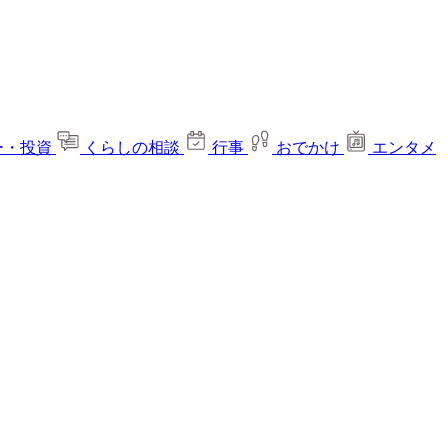
ー・投資
くらしの相談
行事
おでかけ
エンタメ