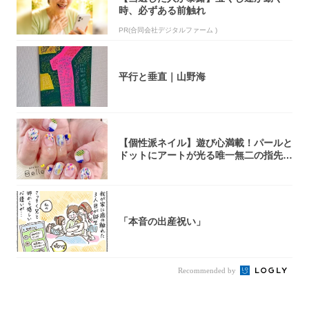
時、必ずある前触れ
PR(合同会社デジタルファーム )
平行と垂直｜山野海
【個性派ネイル】遊び心満載！パールと
ドットにアートが光る唯一無二の指先が
完成！
「本音の出産祝い」
Recommended by