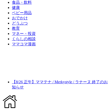
食品・飲料
健康
ベビー用品
おでかけ
どうぶつ
教育
マネー・投資
くらしの相談
ママコマ漫画
【8/26 正午】ママテナ / Merkystyle / ラナーヌ 終了のお
知らせ