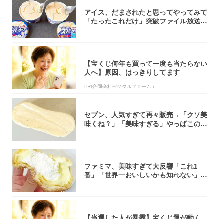
アイス、だまされたと思ってやってみて
「たったこれだけ」突破ファイル放送で
大注目！...
【宝くじ何年も買って一度も当たらない
人へ】原因、はっきりしてます
PR(合同会社デジタルファーム )
セブン、人気すぎて再々販売→「クソ美
味くね？」「美味すぎる」やっぱこのク
オリティ...
ファミマ、美味すぎて大反響「これ1
番」「世界一おいしいかも知れない」
「飲めそう」
【当選した人が暴露】宝くじ運が動く