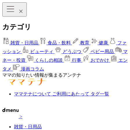
カテゴリ
雑貨・日用品
食品・飲料
教育
健康
ファ
ッション
ビューティ
どうぶつ
ベビー用品
マ
ネー・投資
くらしの相談
行事
おでかけ
エン
タメ
漫画コラム
ママの知りたい情報が集まるアンテナ
ママテナについて
ご利用にあたって
タグ一覧
>
雑貨・日用品