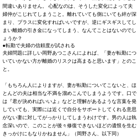
間違いありません。 心配なのは、そうした変化によって夫
婦仲がこじれてしまうこと。離れていても側にいても絆が深
まり、プラスに変化すればいいですが、逆にギスギスしてし
まい離婚の引き金になってしまう、なんてことはないのでし
ょうか？
●転勤で夫婦の信頼度が試される
夫婦問題に詳しい岡野あつこさんによれば、「妻が転勤につ
いていかない方が離婚のリスクは高まると思います」とのこ
と。
「もちろん人によりますが、妻が転勤についてこないと、ほ
とんどの夫は相当な不満を溜めこんでしまうようです。口で
は『君が決めればいいよ』などと理解があるような言葉を発
していても、実際には近くで自分をサポートしてくれる意思
がない妻に対してがっかりしてしまうわけです。男の人は執
念深いので、このことが後々修復できないほどの遺恨を生む
きっかけにもなりかねません」（岡野さん、以下同）