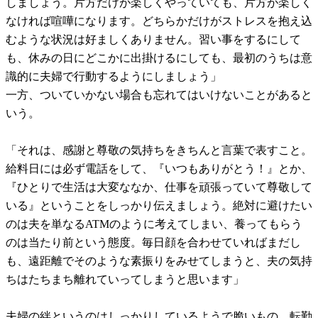
しましょう。片方だけが楽しくやっていても、片方が楽しく
なければ喧嘩になります。どちらかだけがストレスを抱え込
むような状況は好ましくありません。習い事をするにして
も、休みの日にどこかに出掛けるにしても、最初のうちは意
識的に夫婦で行動するようにしましょう」
一方、ついていかない場合も忘れてはいけないことがあると
いう。
「それは、感謝と尊敬の気持ちをきちんと言葉で表すこと。
給料日には必ず電話をして、『いつもありがとう！』とか、
『ひとりで生活は大変ななか、仕事を頑張っていて尊敬して
いる』ということをしっかり伝えましょう。絶対に避けたい
のは夫を単なるATMのように考えてしまい、養ってもらう
のは当たり前という態度。毎日顔を合わせていればまだし
も、遠距離でそのような素振りをみせてしまうと、夫の気持
ちはたちまち離れていってしまうと思います」
夫婦の絆というのはしっかりしているようで脆いもの。転勤