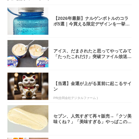
【2026年最新】ナルゲンボトルのコラ
ボ5選｜今買える限定デザインを一挙紹
介！
アイス、だまされたと思ってやってみて
「たったこれだけ」突破ファイル放送で
大注目！...
【当選】金運が上がる直前に起こるサイ
ン
PR(合同会社デジタルファーム )
セブン、人気すぎて再々販売→「クソ美
味くね？」「美味すぎる」やっぱこのク
オリティ...