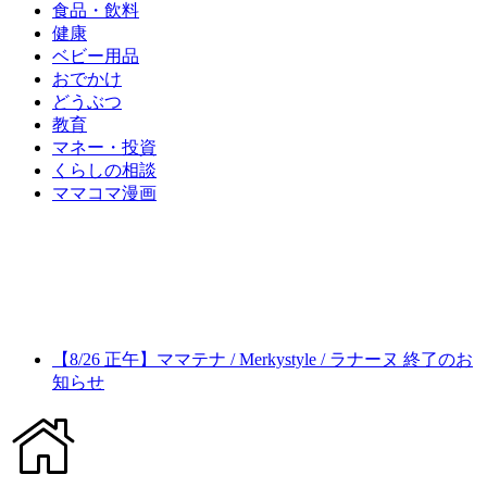
食品・飲料
健康
ベビー用品
おでかけ
どうぶつ
教育
マネー・投資
くらしの相談
ママコマ漫画
【8/26 正午】ママテナ / Merkystyle / ラナーヌ 終了のお
知らせ