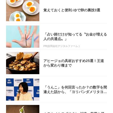
覚えておくと便利♪ゆで卵の裏技3選
「占い師だけが知ってる〝お金が増える
人の共通点〟」
PR(合同会社デジタルファーム )
アヒージョの具材おすすめ25選！王道
から変わり種まで
「うんこ」を何回言ったか？の数字を間
違えた話から、「ヨリパンダメリタヨコ
エビ」の...