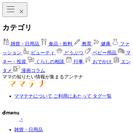
カテゴリ
雑貨・日用品
食品・飲料
教育
健康
ファ
ッション
ビューティ
どうぶつ
ベビー用品
マ
ネー・投資
くらしの相談
行事
おでかけ
エン
タメ
漫画コラム
ママの知りたい情報が集まるアンテナ
ママテナについて
ご利用にあたって
タグ一覧
>
雑貨・日用品