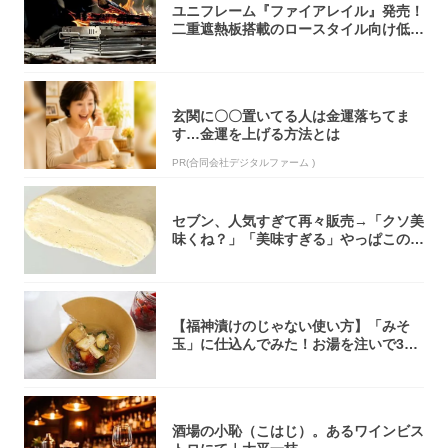
ユニフレーム『ファイアレイル』発売！
二重遮熱板搭載のロースタイル向け低型
焚き火台
玄関に〇〇置いてる人は金運落ちてま
す…金運を上げる方法とは
PR(合同会社デジタルファーム )
セブン、人気すぎて再々販売→「クソ美
味くね？」「美味すぎる」やっぱこのク
オリティ...
【福神漬けのじゃない使い方】「みそ
玉」に仕込んでみた！お湯を注いで30
秒で…朝の...
酒場の小恥（こはじ）。あるワインビス