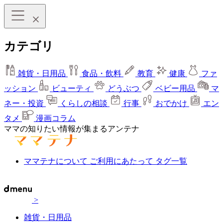
カテゴリ
雑貨・日用品
食品・飲料
教育
健康
ファ
ッション
ビューティ
どうぶつ
ベビー用品
マ
ネー・投資
くらしの相談
行事
おでかけ
エン
タメ
漫画コラム
ママの知りたい情報が集まるアンテナ
ママテナについて
ご利用にあたって
タグ一覧
>
雑貨・日用品