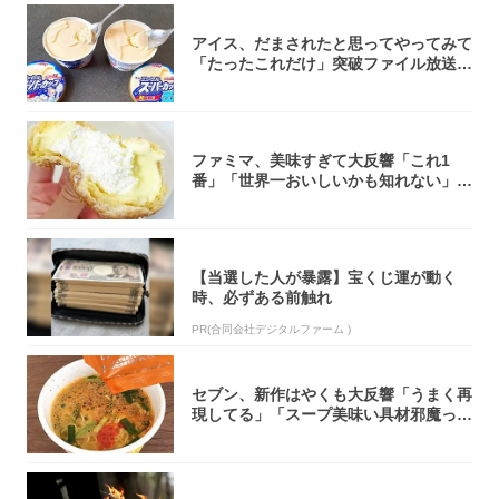
アイス、だまされたと思ってやってみて
「たったこれだけ」突破ファイル放送で
大注目！...
ファミマ、美味すぎて大反響「これ1
番」「世界一おいしいかも知れない」
「飲めそう」
【当選した人が暴露】宝くじ運が動く
時、必ずある前触れ
PR(合同会社デジタルファーム )
セブン、新作はやくも大反響「うまく再
現してる」「スープ美味い具材邪魔って
くらい美...