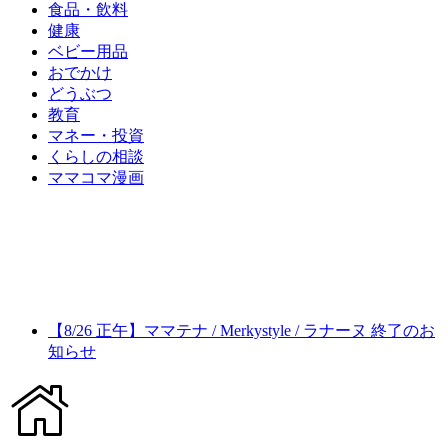
食品・飲料
健康
ベビー用品
おでかけ
どうぶつ
教育
マネー・投資
くらしの相談
ママコマ漫画
【8/26 正午】ママテナ / Merkystyle / ラナーヌ 終了のお
知らせ