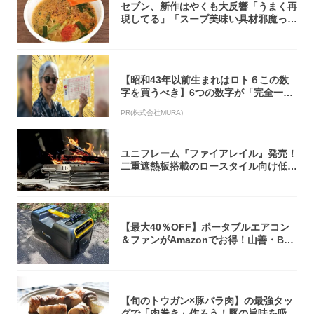
セブン、新作はやくも大反響「うまく再
現してる」「スープ美味い具材邪魔って
くらい美...
【昭和43年以前生まれはロト６この数
字を買うべき】6つの数字が「完全一
致」する方...
PR(株式会社MURA)
ユニフレーム『ファイアレイル』発売！
二重遮熱板搭載のロースタイル向け低型
焚き火台
【最大40％OFF】ポータブルエアコン
＆ファンがAmazonでお得！山善・Bo
u...
【旬のトウガン×豚バラ肉】の最強タッ
グで「肉巻き」作ろう！豚の旨味を吸い