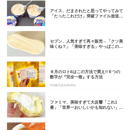
アイス、だまされたと思ってやってみて
「たったこれだけ」突破ファイル放送で
大注目！...
セブン、人気すぎて再々販売→「クソ美
味くね？」「美味すぎる」やっぱこのク
オリティ...
８月のロト6はこの方法で買え!!６つの
数字が『完全一致』する方法
PR(株式会社MURA)
ファミマ、美味すぎて大反響「これ1
番」「世界一おいしいかも知れない」
「飲めそう」