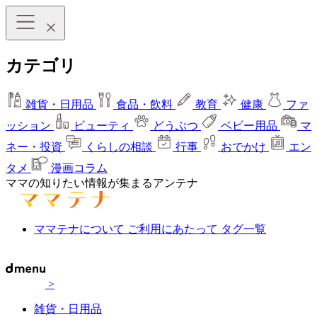
カテゴリ
雑貨・日用品
食品・飲料
教育
健康
ファ
ッション
ビューティ
どうぶつ
ベビー用品
マ
ネー・投資
くらしの相談
行事
おでかけ
エン
タメ
漫画コラム
ママの知りたい情報が集まるアンテナ
ママテナについて
ご利用にあたって
タグ一覧
>
雑貨・日用品