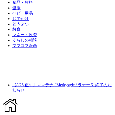
食品・飲料
健康
ベビー用品
おでかけ
どうぶつ
教育
マネー・投資
くらしの相談
ママコマ漫画
【8/26 正午】ママテナ / Merkystyle / ラナーヌ 終了のお
知らせ